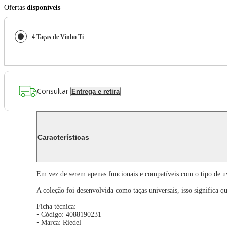
Ofertas
disponíveis
4 Taças de Vinho Tinto Friendly 667ml Riedel
Consultar
Entrega e retira
Características
Em vez de serem apenas funcionais e compatíveis com o tipo de uv
A coleção foi desenvolvida como taças universais, isso significa q
Ficha técnica:
• Código: 4088190231
• Marca: Riedel