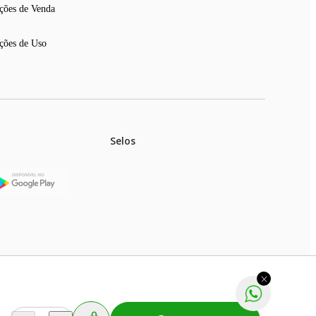
ções de Venda
ções de Uso
Selos
stoques.
ferir na rede de lojas físicas.
m aviso prévio. Fast Shop S. A. CNPJ: 43.708.379/0001-