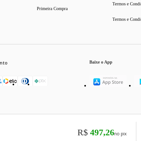
Termos e Condi
Primeira Compra
Termos e Condi
nto
Baixe o App
mos o máximo de 5 itens por produto ou enquanto durarem nossos e
o válidos exclusivamente para compras efetuadas no site, podendo di
R$
497,26
no pix
odos os preços e condições comerciais estão sujeitos a alteração se