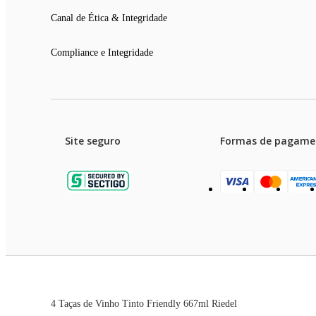
Canal de Ética & Integridade
Compliance e Integridade
Site seguro
Formas de pagame
Garanti
Preços e condições de pagament
4 Taças de Vinho Tinto Friendly 667ml Riedel
As imagens dos produtos são meramente ilustrativas. T