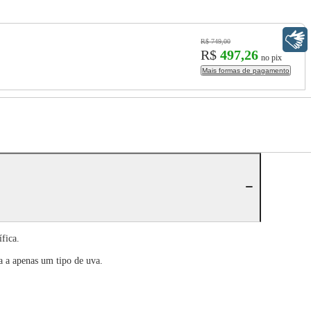
Libras
R$ 749,00
R$
497,26
no pix
Mais formas de pagamento
fica.
da a apenas um tipo de uva.