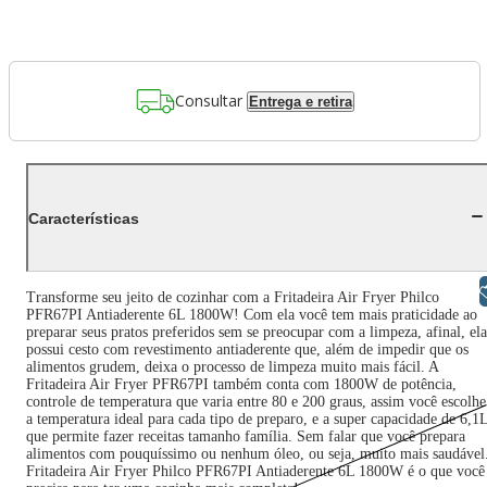
Consultar
Entrega e retira
Características
Libras
Transforme seu jeito de cozinhar com a Fritadeira Air Fryer Philco
PFR67PI Antiaderente 6L 1800W! Com ela você tem mais praticidade ao
preparar seus pratos preferidos sem se preocupar com a limpeza, afinal, ela
possui cesto com revestimento antiaderente que, além de impedir que os
alimentos grudem, deixa o processo de limpeza muito mais fácil. A
Fritadeira Air Fryer PFR67PI também conta com 1800W de potência,
controle de temperatura que varia entre 80 e 200 graus, assim você escolhe
a temperatura ideal para cada tipo de preparo, e a super capacidade de 6,1
que permite fazer receitas tamanho família. Sem falar que você prepara
alimentos com pouquíssimo ou nenhum óleo, ou seja, muito mais saudável
Fritadeira Air Fryer Philco PFR67PI Antiaderente 6L 1800W é o que você