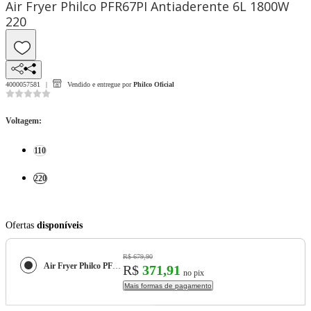
Air Fryer Philco PFR67PI Antiaderente 6L 1800W
220
4000057581
Vendido e entregue por
Philco Oficial
Voltagem
:
110
220
Ofertas
disponíveis
R$ 679,90
Air Fryer Philco PFR67PI Antiaderente 6L 1800W
R$
371,91
no pix
Mais formas de pagamento