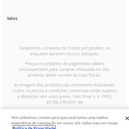
Selos
Garantimos o máximo de 5 itens por produto ou
enquanto durarem nossos estoques.
Preços e condições de pagamento válidos
exclusivamente para compras efetuadas no site,
podendo diferir na rede de lojas físicas.
As imagens dos produtos são meramente ilustrativas.
Todos os preços e condições comerciais estão sujeitos
a alteração sem aviso prévio. Fast Shop S. A. CNPJ:
43.708.379/0001-00
Avenida Zaki Narchi, nº 1650, sobreloja, Carandiru, São
Nós utilizamos cookies para que você tenha uma melhor
Paulo/SP, CEP 02029-001, Telefone: 11 3003-3728 ©
experiência de navegação em nosso site. Saiba mais em nossa
2013 Fast Shop - Todos os direitos reservados
RF
Política de Privacidade