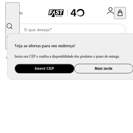
Fechar
Menu
Informe seu CEP
Veja as ofertas para seu endereço!
Insira seu CEP e confira a disponibilidade dos produtos e prazo de entrega.
Home
/
Eletroportátil
/
Fritadeira Elétrica
/
Air Fryer Philco PFR67PI Antiaderente 6L 1800W
Inserir CEP
Mais tarde