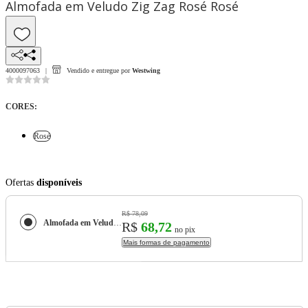
Almofada em Veludo Zig Zag Rosé Rosé
4000097063
Vendido e entregue por
Westwing
CORES
:
Rosé
Ofertas
disponíveis
R$ 78,09
Almofada em Veludo Zig Zag Rosé
R$
68,72
no pix
Mais formas de pagamento