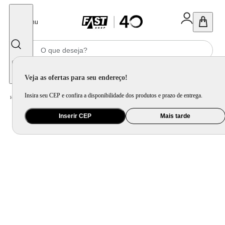
Fechar
Menu
Informe seu CEP
Veja as ofertas para seu endereço!
Insira seu CEP e confira a disponibilidade dos produtos e prazo de entrega.
Home
/
Móveis e Decoração
/
Decoração
/
Almofada
/
Almofada em Veludo Zig Zag Rosé
Inserir CEP
Mais tarde