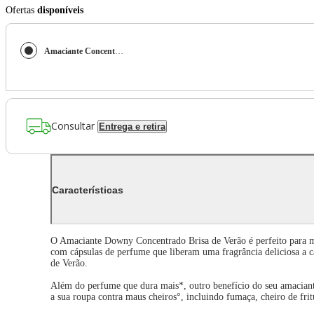
Ofertas
disponíveis
Amaciante Concentrado Downy Brisa de Verão 3L
Consultar
Entrega e retira
Características
O Amaciante Downy Concentrado Brisa de Verão é perfeito para ma
com cápsulas de perfume que liberam uma fragrância deliciosa a ca
de Verão.
Além do perfume que dura mais*, outro benefício do seu amaciante 
a sua roupa contra maus cheiros°, incluindo fumaça, cheiro de frit