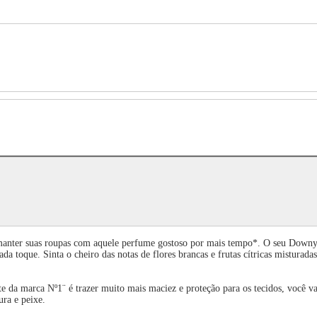
nter suas roupas com aquele perfume gostoso por mais tempo*. O seu Downy az
da toque. Sinta o cheiro das notas de flores brancas e frutas cítricas mistur
da marca Nº1¨ é trazer muito mais maciez e proteção para os tecidos, você vai
ura e peixe.