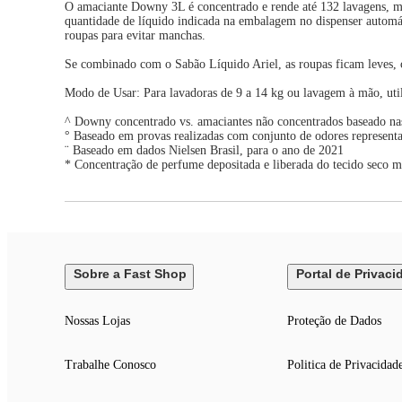
O amaciante Downy 3L é concentrado e rende até 132 lavagens, mu
quantidade de líquido indicada na embalagem no dispenser automá
roupas para evitar manchas.
Se combinado com o Sabão Líquido Ariel, as roupas ficam leves, co
Modo de Usar: Para lavadoras de 9 a 14 kg ou lavagem à mão, util
^ Downy concentrado vs. amaciantes não concentrados baseado nas 
° Baseado em provas realizadas com conjunto de odores representa
¨ Baseado em dados Nielsen Brasil, para o ano de 2021
* Concentração de perfume depositada e liberada do tecido seco m
Sobre a Fast Shop
Portal de Privaci
Nossas Lojas
Proteção de Dados
Trabalhe Conosco
Politica de Privacidad