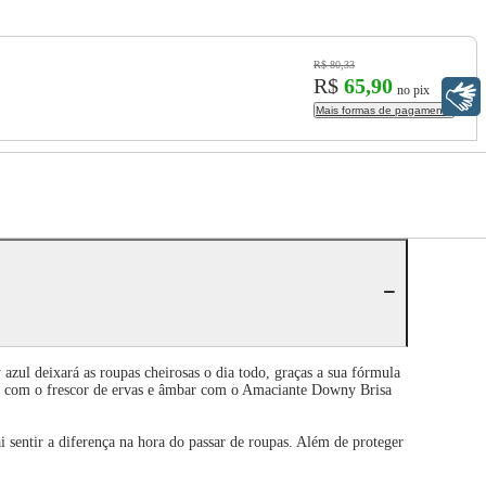
R$ 80,33
R$
65,90
no pix
Libras
Mais formas de pagamento
ul deixará as roupas cheirosas o dia todo, graças a sua fórmula
adas com o frescor de ervas e âmbar com o Amaciante Downy Brisa
 sentir a diferença na hora do passar de roupas. Além de proteger