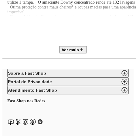
utilize 1 tampa. · O amaciante Downy concentrado rende até 132 lavagens
· Ótima proteção contra maus cheiros° e roupas macias para uma aparência
impecável
· Downy Lírios do Campo é um amaciante concentrado equivalente a 12L
de amaciante comum^
· Suas cápsulas de perfume proporcionam uma fragrância que você sente a
cada toque
^ Downy concentrado vs. amaciantes não concentrados baseado nas
instruções de uso do fabricante
° Baseado em provas realizadas com conjunto de odores representativos.
Ver mais
¨ Baseado em dados Nielsen Brasil, para o ano de 2021
* Concentração de perfume depositada e liberada do tecido seco medida po
métodos analíticos vs. amaciantes não concentrados
Sobre a Fast Shop
Portal de Privacidade
Atendimento Fast Shop
Fast Shop nas Redes