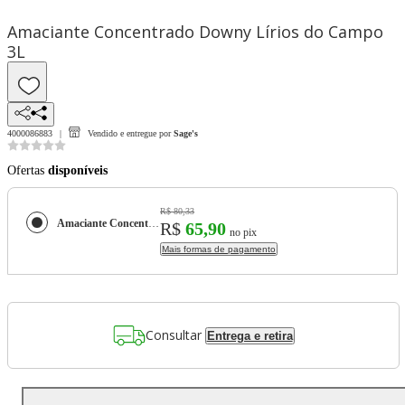
Amaciante Concentrado Downy Lírios do Campo
3L
4000086883
Vendido e entregue por
Sage's
Ofertas
disponíveis
R$ 80,33
Amaciante Concentrado Downy Lírios do Campo 3L
R$
65,90
no pix
Mais formas de pagamento
Consultar
Entrega e retira