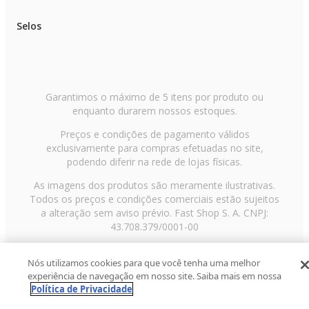
Selos
Garantimos o máximo de 5 itens por produto ou
enquanto durarem nossos estoques.
Preços e condições de pagamento válidos
exclusivamente para compras efetuadas no site,
podendo diferir na rede de lojas físicas.
As imagens dos produtos são meramente ilustrativas.
Todos os preços e condições comerciais estão sujeitos
a alteração sem aviso prévio. Fast Shop S. A. CNPJ:
43.708.379/0001-00
Avenida Zaki Narchi, nº 1650, sobreloja, Carandiru, São
Nós utilizamos cookies para que você tenha uma melhor
Paulo/SP, CEP 02029-001, Telefone: 11 3003-3728 ©
experiência de navegação em nosso site. Saiba mais em nossa
2013 Fast Shop - Todos os direitos reservados
RF
Política de Privacidade