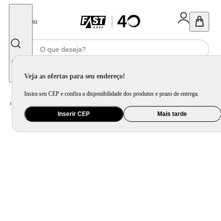
Fechar
Menu
Informe seu CEP
Veja as ofertas para seu endereço!
Insira seu CEP e confira a disponibilidade dos produtos e prazo de entrega.
Home
/
Mercado
/
Limpeza
/
Lava-Roupa
Inserir CEP
Mais tarde