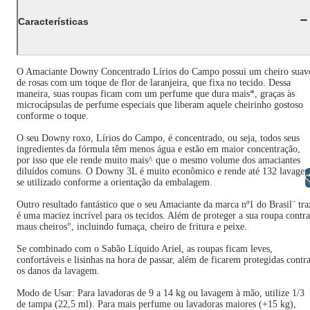
Características
O Amaciante Downy Concentrado Lírios do Campo possui um cheiro suav
de rosas com um toque de flor de laranjeira, que fixa no tecido. Dessa
maneira, suas roupas ficam com um perfume que dura mais*, graças às
microcápsulas de perfume especiais que liberam aquele cheirinho gostoso
conforme o toque.
O seu Downy roxo, Lírios do Campo, é concentrado, ou seja, todos seus
ingredientes da fórmula têm menos água e estão em maior concentração,
por isso que ele rende muito mais^ que o mesmo volume dos amaciantes
diluídos comuns. O Downy 3L é muito econômico e rende até 132 lavagen
Libras
se utilizado conforme a orientação da embalagem.
Outro resultado fantástico que o seu Amaciante da marca nº1 do Brasil¨ tra
é uma maciez incrível para os tecidos. Além de proteger a sua roupa contra
maus cheiros°, incluindo fumaça, cheiro de fritura e peixe.
Se combinado com o Sabão Líquido Ariel, as roupas ficam leves,
confortáveis e lisinhas na hora de passar, além de ficarem protegidas contr
os danos da lavagem.
Modo de Usar: Para lavadoras de 9 a 14 kg ou lavagem à mão, utilize 1/3
de tampa (22,5 ml). Para mais perfume ou lavadoras maiores (+15 kg),