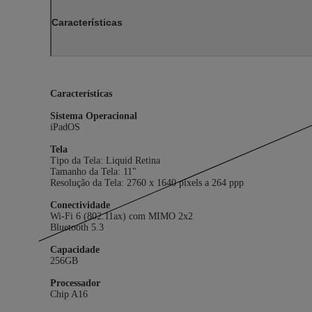
Características
Características
Sistema Operacional
iPadOS
Tela
Tipo da Tela: Liquid Retina
Tamanho da Tela: 11"
Resolução da Tela: 2760 x 1640 pixels a 264 ppp
Conectividade
Wi‑Fi 6 (802.11ax) com MIMO 2x2
Bluetooth 5.3
Capacidade
256GB
Processador
Chip A16