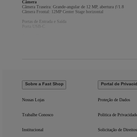
Câmera
Câmera Traseira: Grande-angular de 12 MP, abertura ƒ/1.8
Câmera Frontal: 12MP Center Stage horizontal
Portas de Entrada e Saída
Porta USB-C
Outros Recursos
TV
GPS
MP3
Recursos de Vídeo: Gravação de vídeo 4K a 24 qps, 25 qps, 30 q
lenta de 1080p a 120 qps ou 240 qps
Idiomas do Menu: Alemão, árabe, catalão, chinês (simplificado, tr
(Canadá, França), grego, hebraico, hindi, holandês, húngaro, indo
tailandês, tcheco, turco, ucraniano, vietnamita
Sobre a Fast Shop
Portal de Privaci
Bateria
Tipo de Bateria: Polímero de lítio
Cor
Nossas Lojas
Proteção de Dados
Prateado
EAN
Trabalhe Conosco
Politica de Privacidad
195950087055
Especificações Técnicas
Institucional
Solicitação de Direitos
Modelo: MD4G4BZ/A