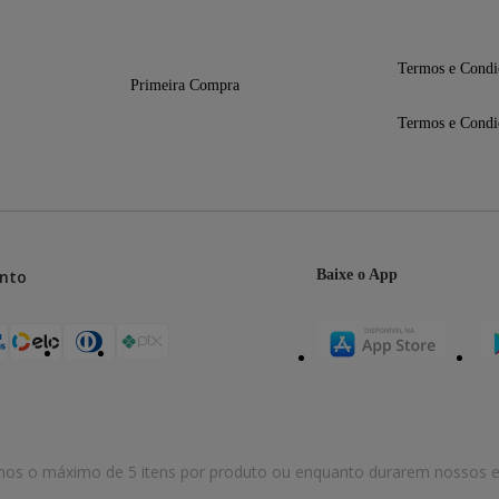
Termos e Condi
,7 mm
Primeira Compra
52 mm
Termos e Condi
nto
Baixe o App
mos o máximo de 5 itens por produto ou enquanto durarem nossos e