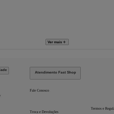
Ver mais
ps ou 60 qps. Gravação de vídeo HD de 1080p a 25 qps, 30 qps ou 60 qps. Gra
adicional, tradicional de Hong Kong), coreano, croata, dinamarquês, eslovaco,
nésio, inglês (Austrália, EUA, Reino Unido), italiano, japonês, malaio, noruegu
dade
Atendimento Fast Shop
Fale Conosco
e
Termos e Regul
Troca e Devoluções