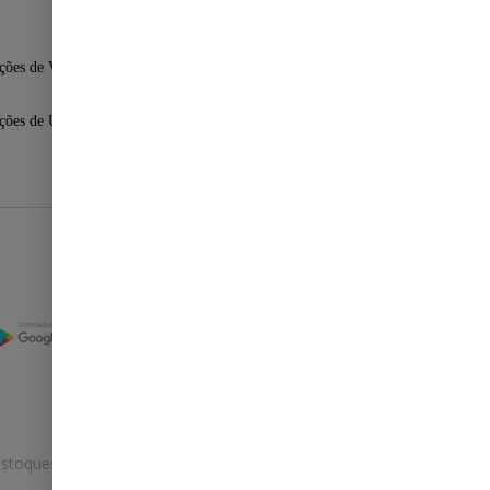
ções de Venda
ções de Uso
Selos
stoques.