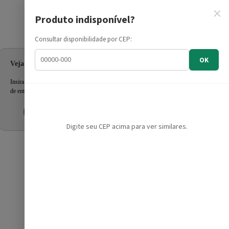
×
Produto indisponível?
Informe seu CEP
Consultar disponibilidade por CEP:
OK
Veja as ofertas para seu endereço!
Insira seu CEP e confira a disponibilidade dos produtos e prazo
de entrega.
Inserir CEP
Mais tarde
Digite seu CEP acima para ver similares.