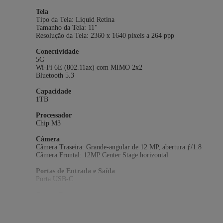
Tela
Tipo da Tela: Liquid Retina
Tamanho da Tela: 11"
Resolução da Tela: 2360 x 1640 pixels a 264 ppp
Conectividade
5G
Wi‑Fi 6E (802.11ax) com MIMO 2x2
Bluetooth 5.3
Capacidade
1TB
Processador
Chip M3
Câmera
Câmera Traseira: Grande-angular de 12 MP, abertura ƒ/1.8
Câmera Frontal: 12MP Center Stage horizontal
Portas de Entrada e Saída
Porta USB-C
Outros Recursos
Tipo de Chip: Nano
TV
GPS