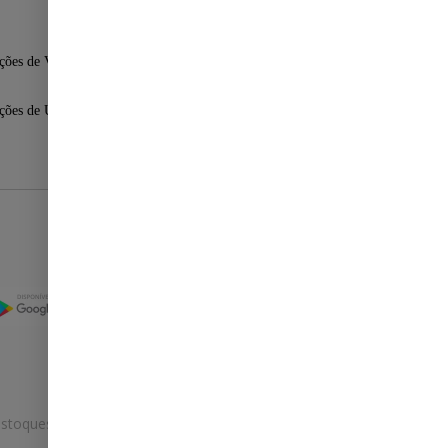
ções de Venda
ções de Uso
Selos
stoques.