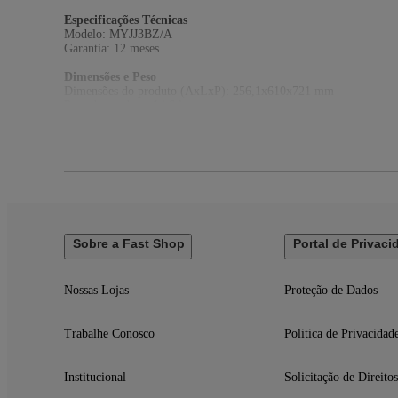
Especificações Técnicas
Modelo: MYJJ3BZ/A
Garantia: 12 meses
Dimensões e Peso
Dimensões do produto (AxLxP): 256,1x610x721 mm
Peso do produto: 14,6 kg
Itens Inclusos
01 Studio Display
01 Cabo Thunderbolt (1m)
Sobre a Fast Shop
Portal de Privaci
Nossas Lojas
Proteção de Dados
Trabalhe Conosco
Politica de Privacidad
Institucional
Solicitação de Direitos