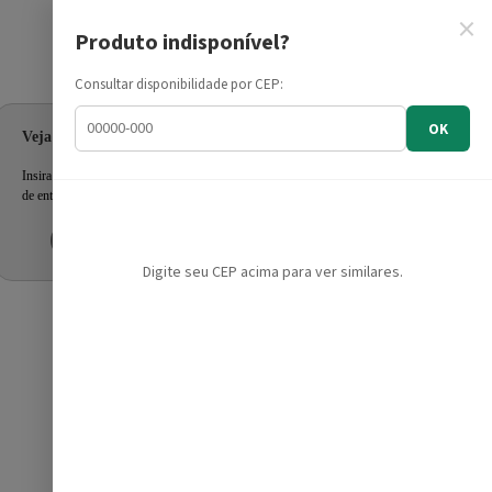
×
Produto indisponível?
Informe seu CEP
Consultar disponibilidade por CEP:
OK
Veja as ofertas para seu endereço!
Insira seu CEP e confira a disponibilidade dos produtos e prazo
de entrega.
Inserir CEP
Mais tarde
Digite seu CEP acima para ver similares.