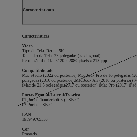
Características
Características
Vídeo
Tipo da Tela: Retina 5K
Tamanho da Tela: 27 polegadas (na diagonal)
Resolução da Tela: 5120 x 2880 pixels a 218 ppp
Compatibilidade
Mac Studio (2022 ou posterior) MacBook Pro de 16 polegadas (2
polegadas (2016 ou posterior) MacBook Air (2018 ou posterior) M
iMac de 21,5 polegadas (2017 ou posterior) iMac Pro (2017) iPad 
Portas Frontal/Lateral/Traseira
01 Porta Thunderbolt 3 (USB-C)
03 Portas USB-C
EAN
195949765353
Cor
Prateado