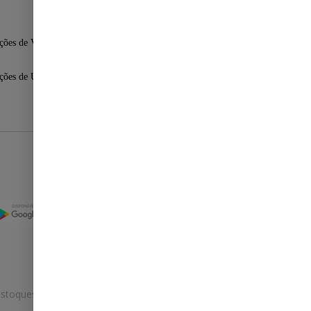
ções de Venda
ções de Uso
Selos
stoques.