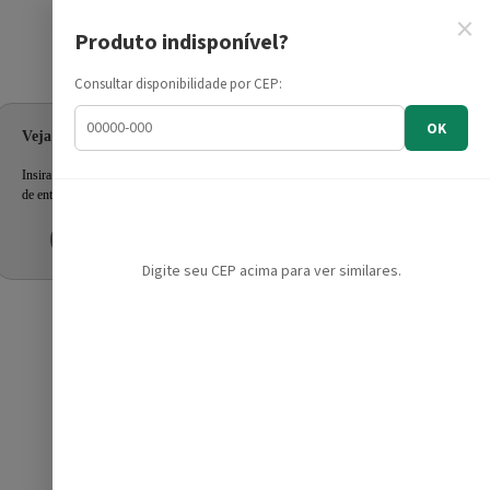
×
Produto indisponível?
Informe seu CEP
Consultar disponibilidade por CEP:
OK
Veja as ofertas para seu endereço!
Insira seu CEP e confira a disponibilidade dos produtos e prazo
de entrega.
Inserir CEP
Mais tarde
Digite seu CEP acima para ver similares.