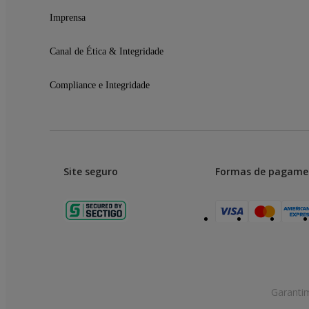
01 Pulseira
01 Cabo magnético para recarga
Imprensa
Canal de Ética & Integridade
Compliance e Integridade
Site seguro
Formas de pagame
Garanti