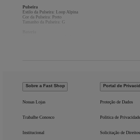
Pulseira
Estilo da Pulseira: Loop Alpina
Cor da Pulseira: Preto
Tamanho da Pulseira: G
Bateria
Bateria interna recarregável de íon de lítio
Outros Recursos
Resistente à Água
GPS
EAN
195950485196
Especificações Técnicas
Sobre a Fast Shop
Portal de Privaci
Modelo: MF0X4BE/A
Garantia: 12 meses
Dimensões e Peso
Nossas Lojas
Proteção de Dados
Dimensões do produto sem embalagem (AxLxP): 49x44x12 mm
Dimensões do produto com embalagem (AxLxP): 38x214x118 m
Peso do produto sem embalagem: 0,061 Kg
Trabalhe Conosco
Politica de Privacidad
Peso do produto com embalagem: 0,463 Kg
Itens Inclusos
Institucional
Solicitação de Direitos
01 Caixa