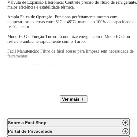
Válvula de Expansão Eletrônica: Controle preciso do fluxo de refrigerante
maior eficiência e estabilidade térmica.
Ampla Faixa de Operação: Funciona perfeitamente mesmo com
temperaturas externas entre 5°C e 48°C, mantendo 100% da capacidade de
resfriamento.
Modo ECO e Função Turbo: Economize energia com o Modo ECO ou
resfrie o ambiente rapidamente com o Turbo.
Fácil Manutenção: Filtro de fácil acesso para limpeza sem necessidade de
ferramentas.
Serpentina em Cobre: Maior resistência à corrosão, ideal para regiões
litorâneas.
Reinício Automático: Volta à configuração anterior após falta de energia.
Sistema de Autodiagnóstico: Identifica falhas e exibe códigos de erro no
display.
Caixa Elétrica Resistente ao Fogo: Segurança reforçada com tampa
metálica.
Ver mais
Bomba de Dreno Embutida: Permite instalação com desnível de até 360m
Longo Alcance de Instalação: Até 60m de tubulação e 30m de desnível
(modelo SSK).
Gabinete Anticorrosivo: Unidade externa em aço galvanizado para maior
vida útil.
Sobre a Fast Shop
Compacto e Leve: Ocupa pouco espaço e é de fácil instalação.
Tubulações de Diâmetro Reduzido: Reduz custos de instalação e uso de
Portal de Privacidade
refrigerante.