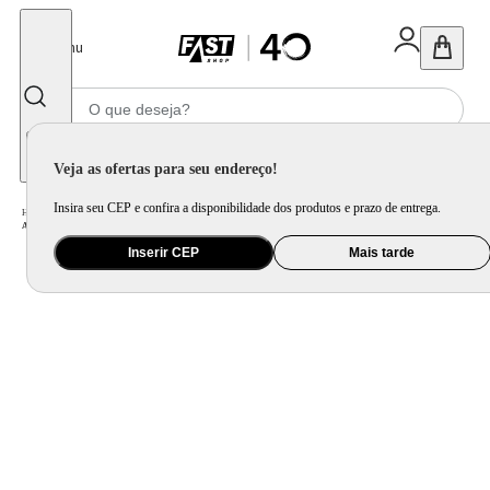
Fechar
Menu
Informe seu CEP
Veja as ofertas para seu endereço!
Insira seu CEP e confira a disponibilidade dos produtos e prazo de entrega.
Home
/
Ar e Ventilação
/
Ar Condicionado
/
Ar Condicionado Cassete Inverter TCL 36000 BTU/h Frio Monofásico TAC-36CSGS/CT-INV - 220 Volts
Inserir CEP
Mais tarde