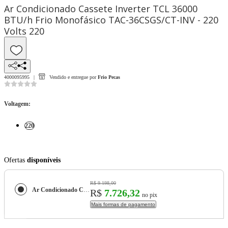
Ar Condicionado Cassete Inverter TCL 36000
BTU/h Frio Monofásico TAC-36CSGS/CT-INV - 220
Volts 220
4000095995
Vendido e entregue por
Frio Pecas
Voltagem
:
220
Ofertas
disponíveis
R$ 9.198,00
Ar Condicionado Cassete Inverter TCL 36000 BTU/h Frio Monofásico TAC-36CSGS/CT-INV - 220 Volts
R$
7.726,32
no pix
Mais formas de pagamento