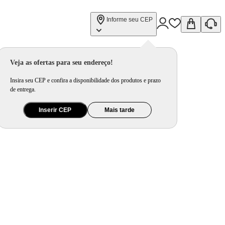
Informe seu CEP
ico AC024DN1DKG/AZ – 220 Volts
Veja as ofertas para seu endereço!
Insira seu CEP e confira a disponibilidade dos produtos e prazo
de entrega.
Inserir CEP
Mais tarde