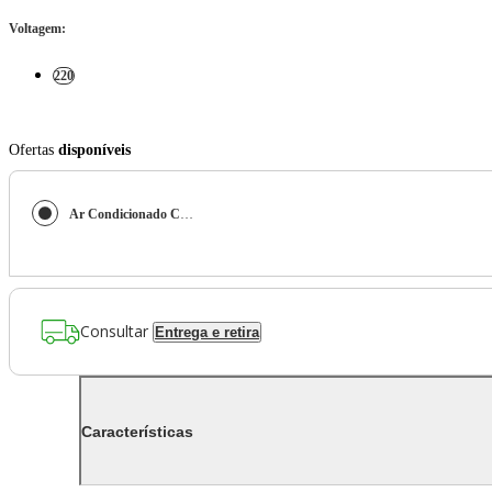
Voltagem
:
220
Ofertas
disponíveis
Ar Condicionado Cassete Samsung Wind Free Inverter 24000 BTU/h Quente e Frio Monofásico AC024DN1DKG/AZ – 220 Volts
Consultar
Entrega e retira
Características