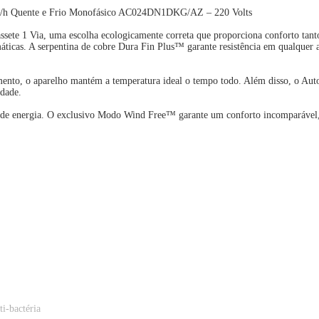
U/h Quente e Frio Monofásico AC024DN1DKG/AZ – 220 Volts
te 1 Via, uma escolha ecologicamente correta que proporciona conforto tanto
ticas. A serpentina de cobre Dura Fin Plus™ garante resistência em qualquer am
nto, o aparelho mantém a temperatura ideal o tempo todo. Além disso, o Auto 
idade.
5% de energia. O exclusivo Modo Wind Free™ garante um conforto incomparável
i-bactéria