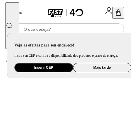
Fechar
Menu
Informe seu CEP
Veja as ofertas para seu endereço!
Insira seu CEP e confira a disponibilidade dos produtos e prazo de entrega.
Home
/
Ar e Ventilação
/
Ar Condicionado
Inserir CEP
Mais tarde