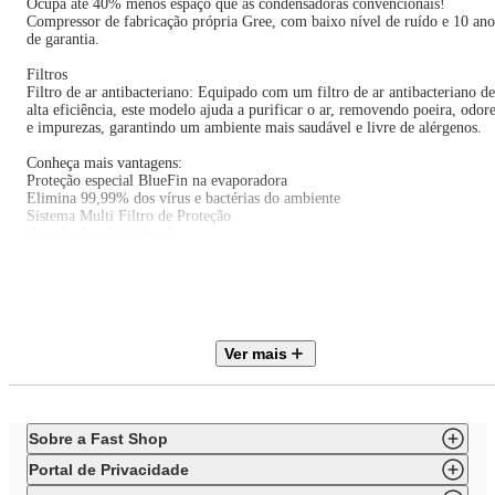
Ocupa até 40% menos espaço que as condensadoras convencionais!
Compressor de fabricação própria Gree, com baixo nível de ruído e 10 ano
de garantia.
Filtros
Filtro de ar antibacteriano: Equipado com um filtro de ar antibacteriano de
alta eficiência, este modelo ajuda a purificar o ar, removendo poeira, odor
e impurezas, garantindo um ambiente mais saudável e livre de alérgenos.
Conheça mais vantagens:
Proteção especial BlueFin na evaporadora
Elimina 99,99% dos vírus e bactérias do ambiente
Sistema Multi Filtro de Proteção
-Instalação não inclusa!
Gás R-32
O R32 é conhecido por sua excelente capacidade de transferência de calor,
que significa que requer menos energia para alcançar a mesma capacidade
de refrigeração em comparação com outros refrigerantes. Isso resulta em
sistemas de ar condicionado mais eficientes em termos energéticos,
Ver mais
reduzindo os custos de operação e o consumo de eletricidade.
O gás refrigerante R32 é uma das opções mais recentes e avançadas
disponíveis para sistemas de ar condicionado. Ele tem ganhado popularida
devido aos seus benefícios em termos de eficiência energética, impacto
ambiental reduzido e desempenho aprimorado
Sobre a Fast Shop
A marca
Portal de Privacidade
A Electric Appliances é a maior empresa de eletrodomésticos de economia