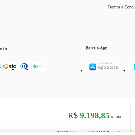
Termos e Condi
nto
Baixe o App
mos o máximo de 5 itens por produto ou enquanto durarem nossos e
o válidos exclusivamente para compras efetuadas no site, podendo di
R$
9.198,85
no pix
odos os preços e condições comerciais estão sujeitos a alteração se
00
R$ 9.819
à vista ou em até
12
x
R$ 818,25
no cartão