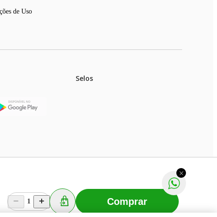
ções de Uso
Selos
stoques.
ferir na rede de lojas físicas.
m aviso prévio. Fast Shop S. A. CNPJ: 43.708.379/0001-
Comprar
1
Selecionar os Cookies