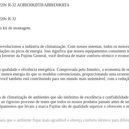
 Frio 220v R-32 AOBH30KBTB/ABBH30KRTA
 220v R-32
 ao kit de montagem.
 revolucionou a indústria de climatização. Com nossos sistemas, todos os motore
lações ou picos de energia. Isso significa que nossos equipamentos consomem 
 Inverter da Fujitsu General, você desfruta de maior conforto térmico e econo
 qualidade e eficiência energética. Comprovada pelo Inmetro, a economia de en
m menos energia do que os modelos convencionais, proporcionando uma economi
, você também está contribuindo para um mundo mais sustentável, com a reduçã
as de climatização de ambientes que são sinônimo de excelência e confiabilid
ao rigoroso processo de testes que todos os nossos produtos passam antes de s
uipamentos que levam a marca Fujitsu são de qualidade superior e oferecem o 
a que o ambiente fique mais agradável e ofereça conforto térmico para diferen