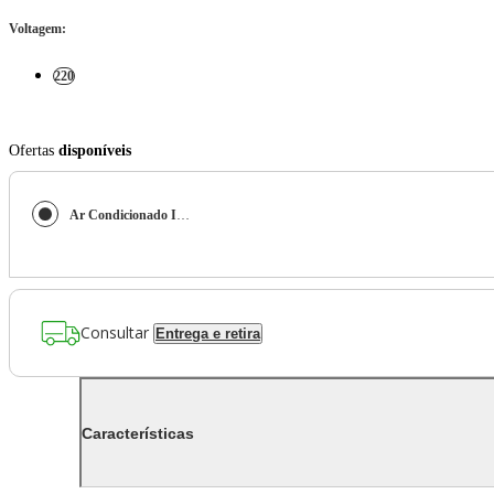
Voltagem
:
220
Ofertas
disponíveis
Ar Condicionado Inveter Fujitsu Teto 31000 Btus Quente e Frio 220v R-32
Consultar
Entrega e retira
Características