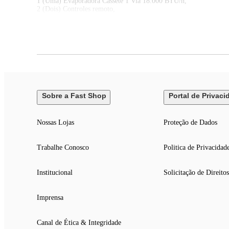
1 (Uma) Evaporadora Cassete 1 Via 18.000 BTU/h,
2 (Dois) Controles remoto,
1 (Uma) Condensadora 27.000 BTU/h,
Painéis das evaporadoras (Cassete).
Tipo de Cadastro
Informar Ex: (Conjunto/ Kit/ Componente/ Individual/ Serviços/ 
SmartHint
Exibir site:s
Informações Técnicas - Ar-condicionado
Sobre a Fast Shop
Portal de Privaci
Ciclo:Quente/Frio
Cor:Branco
Tecnologia:Inverter
Nossas Lojas
Proteção de Dados
Gás Refrigerante:R410-A
Possui Wi-FI ?:Sim (Com adaptador)
Certificado de Homologação da ANATEL:071382105648
Trabalhe Conosco
Politica de Privacidad
Área do Ambiente (m²):30
Voltagem:220
Sistema de Fases:Monofásico
Ponto de instalação elétrica:Condensadora
Institucional
Solicitação de Direitos
Classificação Energética Inmetro:N/A
Índice IDRS:N/A
Capacidade Refrigeração (BTU/h):27000
Imprensa
Capacidade Aquecimento (BTU/h):27000
Consumo de Energia Anual (Kwh-ano):7,91
Vazão de Ar Máxima (m³/min):13,20
Canal de Ética & Integridade