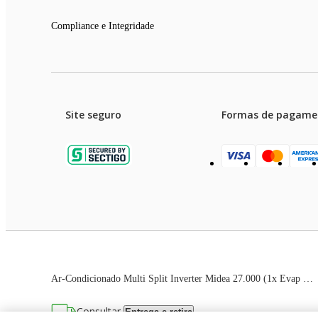
Nível de Ruído Unidade Interna (dBa):42
Nível de Ruído Unidade Externa (dBa):60
Funções:Timer, Sleep, Swing, Turbo, Auto
Compliance e Integridade
Modos de Funcionamento:Resfriamento, Aquecimento, Ventilar, D
Conexão da Tubulação Líquida (mm/):6,35 (1/4)
Conexão da Tubulação Gás (mm/):12,70 (1/2) - 9,52 (3/8)
Comprimento Máximo da Tubulação (M):60
Desnível Máximo (M):15
Serpentina da Condensadora:Cobre
Unidade Interna Evaporadora (Sem Embalagem) (LxAxP mm):1
Site seguro
Formas de pagame
Unidade Externa Condensadora (Sem Embalagem) (LxAxP mm):
Peso Líquido Unidade Interna (kg):17,6
Peso Líquido Unidade Externa (kg):47,7
Origem:Nacional
NCM:8415.90.20
Número de Itens:4
Número de Caixas:4
Modelo:2 Ambientes
Informações Garantia Descrição
Garantia Contratual:24 meses
Garanti
Informações Adicionais Topo
Preços e condições de pagament
Modelo:38MBMTA27M5 | 42EZMSA09M5 | 40KVAQB18M5
Código de Referência:5000014053
Ar-Condicionado Multi Split Inverter Midea 27.000 (1x Evap HW 9.000 + 1x Evap Cassete 1 Via 18.000) Quente/Frio 220V
Marca:Midea
As imagens dos produtos são meramente ilustrativas. T
Consultar
Entrega e retira