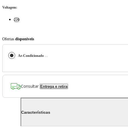
Voltagem
:
220
Ofertas
disponíveis
Ar-Condicionado Multi Split Inverter Midea 27.000 (1x Evap HW 9.000 + 1x Evap Cassete 1 Via 18.000) Quente/Frio 220V
Consultar
Entrega e retira
Características