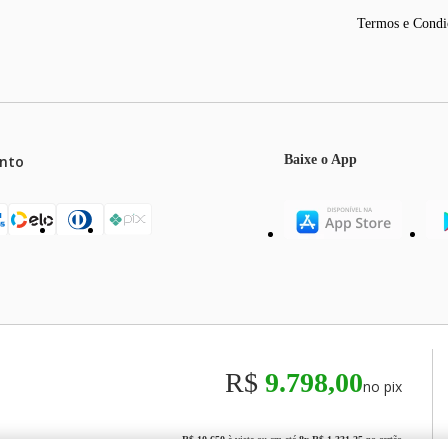
Termos e Condi
esumidificar, Automático
204x189x443
nto
Baixe o App
890x673x342
mos o máximo de 5 itens por produto ou enquanto durarem nossos e
o válidos exclusivamente para compras efetuadas no site, podendo di
R$
9.798,00
no pix
odos os preços e condições comerciais estão sujeitos a alteração se
00
R$ 10.650
à vista ou em até
8
x
R$ 1.331,25
no cartão