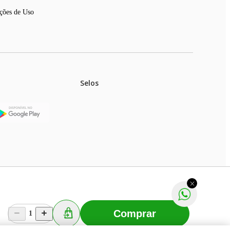
ções de Uso
Selos
stoques.
ferir na rede de lojas físicas.
m aviso prévio. Fast Shop S. A. CNPJ: 43.708.379/0001-
Comprar
1
Selecionar os Cookies