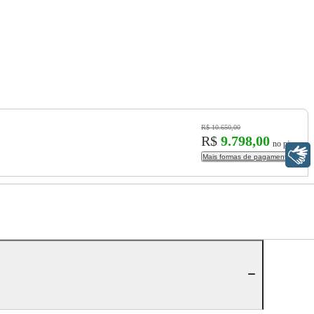
R$ 10.650,00
R$
9.798,00
no pix
Libras
Mais formas de pagamento