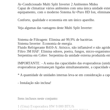
Ar-Condicionado Multi Split Inverter 2 Ambientes Midea
Capaz de climatizar vários ambientes com uma única unidade exter
equipamento, com o moderno Sistema Ar+Puro HD Ion, eliminando
Conforto, qualidade e economia em um único aparelho.
Veja algumas das vantagens deste Multi Split Inverter:
Sistema de Filtragem: Elimina até 99,9% de bactérias.
Sistema Inverter: Economia de energia.
Fluido Refrigerante R410-A: Atóxico, não inflamável e não agri
Filtro 3M HAF: Elimina odores, poeira, fungos, micro-organismos
Serpentina em Cobre: Serpentina da unidade externa produzida em
IMPORTANTE: - A soma das capacidades das evaporadoras (unidade 
evaporadoras permaneçam ligadas simultaneamente, a capacidade da
* A quantidade de unidades internas leva-se em consideração a cap
- Instalação não inclusa!
Itens inclusos neste conjunto:
1 (Uma) Evaporadora HW 9.000 BTU/h