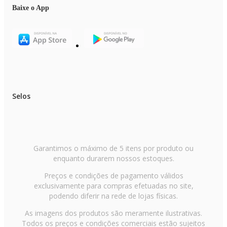
Modos de Funcionamento:Resfriamento, Aquecimento, Ventilar,
Baixe o App
Desumidificar, Automático
Conexão da Tubulação Líquida (mm/):6,35 (1/4)
Conexão da Tubulação Gás (mm/):9,52 (3/8)
Comprimento Máximo da Tubulação (M):60
Desnível Máximo (M):15
Serpentina da Condensadora:Cobre
Unidade Interna Evaporadora (Sem Embalagem) (LxAxP
mm):1054x153x425
Unidade Externa Condensadora (Sem Embalagem) (LxAxP
mm):890x673x342
Selos
Peso Líquido Unidade Interna (kg):12,3
Peso Líquido Unidade Externa (kg):47,7
Origem:Nacional
NCM:8415.90.20
Número de Itens:5
Número de Caixas:5
Modelo:3 Ambientes
Garantimos o máximo de 5 itens por produto ou
enquanto durarem nossos estoques.
Informações Garantia Descrição
Garantia Contratual:24 meses
Preços e condições de pagamento válidos
exclusivamente para compras efetuadas no site,
Informações Adicionais Topo
Modelo:38MBMTA27M5 | 42EZMSA09M5 | 40KVAQB12M5 | 40KVOA
podendo diferir na rede de lojas físicas.
Código de Referência:5000014054
Marca:Midea
As imagens dos produtos são meramente ilustrativas.
Todos os preços e condições comerciais estão sujeitos