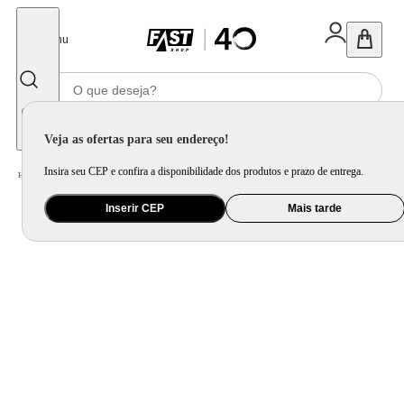
Fechar
Menu
Informe seu CEP
Veja as ofertas para seu endereço!
Insira seu CEP e confira a disponibilidade dos produtos e prazo de entrega.
Home
/
Ar e Ventilação
/
Ar Condicionado
Inserir CEP
Mais tarde