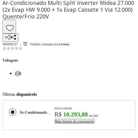
Ar-Condicionado Multi Split Inverter Midea 27.000
(2x Evap HW 9.000 + 1x Evap Cassete 1 Via 12.000)
Quente/Frio 220V
4000099717
Vendido e entregue por
Leveros
Voltagem
:
220
Ofertas
disponíveis
R$ 11.189,00
Ar-Condicionado Multi Split Inverter Midea 27.000 (2x Evap HW 9.000 + 1x Evap Cassete 1 Via 12.000) Quente/Frio 220V
R$
10.293,88
no pix
Mais formas de pagamento