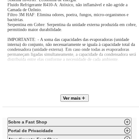
Fluido Refrigerante R410-A: Atóxico, não inflamável e não agride a
Camada de Ozônio.
Filtro 3M HAF: Elimina odores, poeira, fungos, micro-organismos e
bactérias.
Serpentina em Cobre: Serpentina da unidade externa produzida em cobre,
permitindo maior durabilidade.
IMPORTANTE: - A soma das capacidades das evaporadoras (unidade
interna) do conjunto, não necessariamente se iguala à capacidade total da
condensadora (unidade externa). Em caso onde todas as evaporadoras
permaneçam ligadas simultaneamente, a capacidade da condensadora será
distribuída entre elas conforme a necessidade de cada ambiente.
* A quantidade de unidades internas leva-se em consideração a capacidade
da unidade externa condensadora, em caso de dúvidas, verifique no catálo
disponível todas as possibilidades de combinações.
- Instalação não inclusa!
Ver mais
Itens inclusos neste conjunto:
2 (Duas) Evaporadora HW 9.000 BTU/h
Sobre a Fast Shop
1 (Uma) Evaporadora cassete1 Via 12.000 BTU/h,
3 (Três) Controles remoto,
Portal de Privacidade
1 (Uma) Condensadora 27.000 BTU/h,
Painéis das evaporadoras (Cassete).