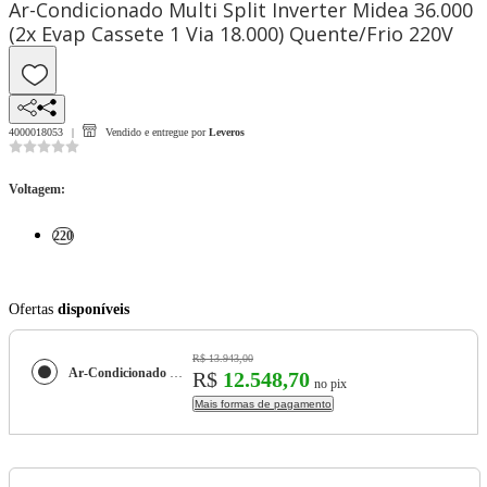
Ar-Condicionado Multi Split Inverter Midea 36.000
(2x Evap Cassete 1 Via 18.000) Quente/Frio 220V
4000018053
Vendido e entregue por
Leveros
Voltagem
:
220
Ofertas
disponíveis
R$ 13.943,00
Ar-Condicionado Multi Split Inverter Midea 36.000 (2x Evap Cassete 1 Via 18.000) Quente/Frio 220V
R$
12.548,70
no pix
Mais formas de pagamento