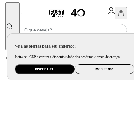
Fechar
Menu
Informe seu CEP
Veja as ofertas para seu endereço!
Insira seu CEP e confira a disponibilidade dos produtos e prazo de entrega.
Home
/
Ar e Ventilação
/
Ar Condicionado
Inserir CEP
Mais tarde