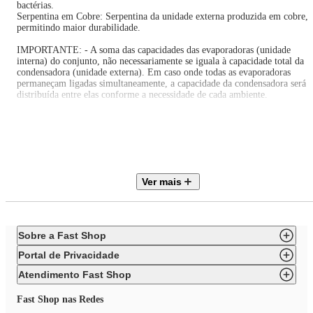
bactérias.
Serpentina em Cobre: Serpentina da unidade externa produzida em cobre,
permitindo maior durabilidade.
IMPORTANTE: - A soma das capacidades das evaporadoras (unidade
interna) do conjunto, não necessariamente se iguala à capacidade total da
condensadora (unidade externa). Em caso onde todas as evaporadoras
permaneçam ligadas simultaneamente, a capacidade da condensadora será
distribuída entre elas conforme a necessidade de cada ambiente.
* A quantidade de unidades internas leva-se em consideração a capacidade
da unidade externa condensadora, em caso de dúvidas, verifique no catálo
disponível todas as possibilidades de combinações.
- Instalação não inclusa!
Ver mais
Itens inclusos neste conjunto:
2 (Duas) Evaporadora Cassete 1 Via 18.000 BTU/h,
Sobre a Fast Shop
2 (Dois) Controles remoto,
1 (Uma) Condensadora 36.000 BTU/h,
Portal de Privacidade
Painéis das evaporadoras (Cassete).
Atendimento Fast Shop
Fast Shop nas Redes