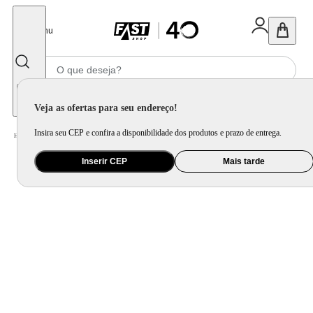
Fechar
Menu
Informe seu CEP
Veja as ofertas para seu endereço!
Insira seu CEP e confira a disponibilidade dos produtos e prazo de entrega.
Home
/
Ar e Ventilação
/
Ar Condicionado
Inserir CEP
Mais tarde