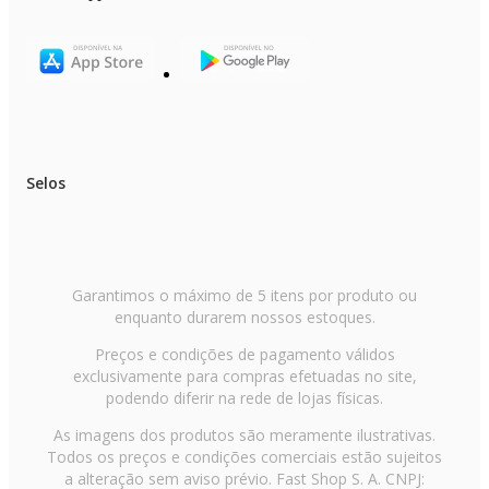
Funcionamento Automático
Serpentina da Condensadora: Cobre
Conexão da Tubulação Líquida (mm): 6,35 (1/4)
Conexão da Tubulação Gás (mm): 9,52 (3/8) + 12,70 (1/2)
Comprimento Máximo da Tubulação (m): 80
Desnível Máximo (m): 15
Voltagem: 220V
Garantia Contratual: 24 meses
Dimensões e Peso:
Selos
Unidade Interna Evaporadora – Dimensões (L x A x P mm): 723 x 286 x
199
Unidade Externa Condensadora – Dimensões (L x A x P mm): 946 x 810 x
410
Peso Líquido Unidade Interna (kg): 7,2
Peso Líquido Unidade Externa (kg): 70
Garantimos o máximo de 5 itens por produto ou
enquanto durarem nossos estoques.
Preços e condições de pagamento válidos
exclusivamente para compras efetuadas no site,
podendo diferir na rede de lojas físicas.
As imagens dos produtos são meramente ilustrativas.
Todos os preços e condições comerciais estão sujeitos
a alteração sem aviso prévio. Fast Shop S. A. CNPJ: