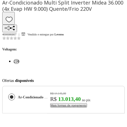
Ar-Condicionado Multi Split Inverter Midea 36.000
(4x Evap HW 9.000) Quente/Frio 220V
4000086807
Vendido e entregue por
Leveros
Voltagem
:
220
Ofertas
disponíveis
R$ 14.145,00
Ar-Condicionado Multi Split Inverter Midea 36.000 (4x Evap HW 9.000) Quente/Frio 220V
R$
13.013,40
no pix
Mais formas de pagamento