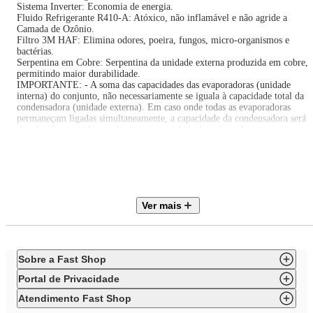
Sistema Inverter: Economia de energia.
Fluido Refrigerante R410-A: Atóxico, não inflamável e não agride a
Camada de Ozônio.
Filtro 3M HAF: Elimina odores, poeira, fungos, micro-organismos e
bactérias.
Serpentina em Cobre: Serpentina da unidade externa produzida em cobre,
permitindo maior durabilidade.
IMPORTANTE: - A soma das capacidades das evaporadoras (unidade
interna) do conjunto, não necessariamente se iguala à capacidade total da
condensadora (unidade externa). Em caso onde todas as evaporadoras
permaneçam ligadas simultaneamente, a capacidade da condensadora será
distribuída entre elas conforme a necessidade de cada ambiente.
* A quantidade de unidades internas leva-se em consideração a capacidade
da unidade externa condensadora, em caso de dúvidas, verifique no catálo
disponível todas as possibilidades de combinações.
- Instalação não inclusa!
Ver mais
Itens inclusos neste conjunto:
4 (Quatro) Evaporadora HW 9.000 BTU/h
4 (Quatro) Controles remoto,
Sobre a Fast Shop
1 (Uma) Condensadora 36.000 BTU/h.
Portal de Privacidade
Especificações Técnicas:
Atendimento Fast Shop
Marca: Midea