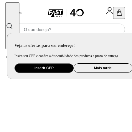
Fechar
Menu
Informe seu CEP
Veja as ofertas para seu endereço!
Insira seu CEP e confira a disponibilidade dos produtos e prazo de entrega.
Home
/
Ar e Ventilação
/
Ar Condicionado
Inserir CEP
Mais tarde