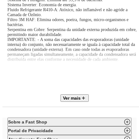
Sistema Inverter: Economia de energia.
Fluido Refrigerante R410-A: Atóxico, não inflamável e não agride a
Camada de Ozônio.
Filtro 3M HAF: Elimina odores, poeira, fungos, micro-organismos e
bactérias.
Serpentina em Cobre: Serpentina da unidade externa produzida em cobre,
permitindo maior durabilidade.
IMPORTANTE: - A soma das capacidades das evaporadoras (unidade
interna) do conjunto, não necessariamente se iguala à capacidade total da
condensadora (unidade externa). Em caso onde todas as evaporadoras
permaneçam ligadas simultaneamente, a capacidade da condensadora será
distribuída entre elas conforme a necessidade de cada ambiente.
* A quantidade de unidades internas leva-se em consideração a capacidade
da unidade externa condensadora, em caso de dúvidas, verifique no catálo
disponível todas as possibilidades de combinações.
- Instalação não inclusa!
Ver mais
Itens inclusos neste conjunto:
4 (Quatro) Evaporadora HW 9.000 BTU/h
1 (Uma) Evaporadora HW 12.000 BTU/h
5 (Cinco) Controles remoto,
Sobre a Fast Shop
1 (Uma) Condensadora 42.000 BTU/h.
Portal de Privacidade
Especificações Técnicas: