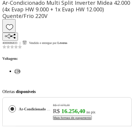
Ar-Condicionado Multi Split Inverter Midea 42.000
(4x Evap HW 9.000 + 1x Evap HW 12.000)
Quente/Frio 220V
4000086833
Vendido e entregue por
Leveros
Voltagem
:
220
Ofertas
disponíveis
R$ 17.670,00
Ar-Condicionado Multi Split Inverter Midea 42.000 (4x Evap HW 9.000 + 1x Evap HW 12.000) Quente/Frio 220V
R$
16.256,40
no pix
Mais formas de pagamento