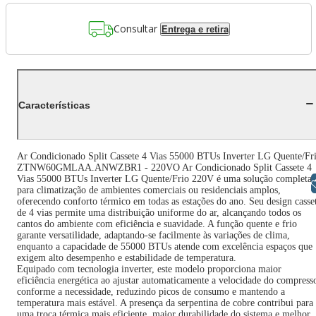
Consultar
Entrega e retira
Características
Ar Condicionado Split Cassete 4 Vias 55000 BTUs Inverter LG Quente/Fr
ZTNW60GMLAA.ANWZBR1 - 220VO Ar Condicionado Split Cassete 4
Vias 55000 BTUs Inverter LG Quente/Frio 220V é uma solução completa
Libras
para climatização de ambientes comerciais ou residenciais amplos,
oferecendo conforto térmico em todas as estações do ano. Seu design casse
de 4 vias permite uma distribuição uniforme do ar, alcançando todos os
cantos do ambiente com eficiência e suavidade. A função quente e frio
garante versatilidade, adaptando-se facilmente às variações de clima,
enquanto a capacidade de 55000 BTUs atende com excelência espaços que
exigem alto desempenho e estabilidade de temperatura.
Equipado com tecnologia inverter, este modelo proporciona maior
eficiência energética ao ajustar automaticamente a velocidade do compress
conforme a necessidade, reduzindo picos de consumo e mantendo a
temperatura mais estável. A presença da serpentina de cobre contribui para
uma troca térmica mais eficiente, maior durabilidade do sistema e melhor