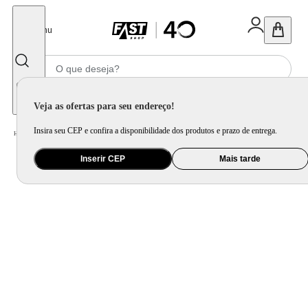
Fechar
Menu
Informe seu CEP
Veja as ofertas para seu endereço!
Insira seu CEP e confira a disponibilidade dos produtos e prazo de entrega.
Home
/
Ar e Ventilação
/
Ar Condicionado
Inserir CEP
Mais tarde