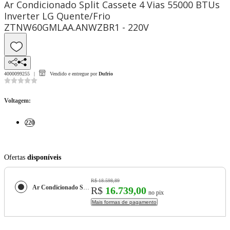
Ar Condicionado Split Cassete 4 Vias 55000 BTUs
Inverter LG Quente/Frio
ZTNW60GMLAA.ANWZBR1 - 220V
4000099255
Vendido e entregue por
Dufrio
Voltagem
:
220
Ofertas
disponíveis
R$ 18.598,89
Ar Condicionado Split Cassete 4 Vias 55000 BTUs Inverter LG Quente/Frio ZTNW60GMLAA.ANWZBR1 - 220V
R$
16.739,00
no pix
Mais formas de pagamento