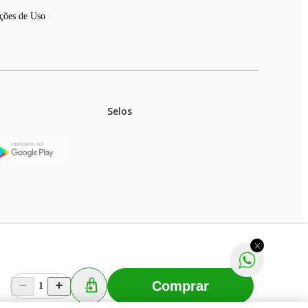
ções de Uso
Selos
stoques.
ferir na rede de lojas físicas.
m aviso prévio. Fast Shop S. A. CNPJ: 43.708.379/0001-
Comprar
1
Selecionar os Cookies