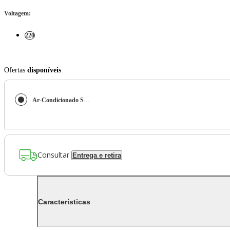
Voltagem
:
220
Ofertas
disponíveis
Ar-Condicionado Split Duto Inverter Daikin SkyAir 41.000 BTUs Quente/Frio 220V Monofásico
Consultar
Entrega e retira
Características