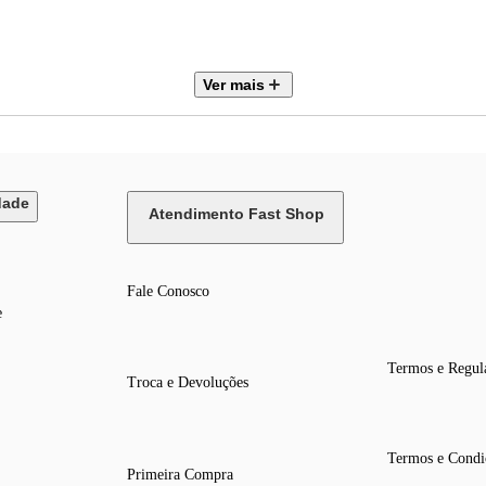
Ver mais
dade
Atendimento Fast Shop
1400x300x800
Fale Conosco
e
BTUs Quente/Frio 220V Monofásico
Termos e Regul
Troca e Devoluções
Termos e Condi
Primeira Compra