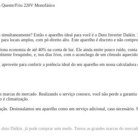
s Quente/Frio 220V Monofásico
multaneamente? Então o aparelho ideal para você é o Duto Inverter Daikin. Indi
 para locais amplos, com pé-direito alto. Este aparelho é discreto e não comp
iona economia de até 40% na conta de luz. Ele ainda emite pouco ruído, conta c
mbiente fresquinho, e, nos dias frios, com o aconchego de um cômodo aquecido
proveite para conferir a potência ideal do seu aparelho em nossa calculadora d
es marcas do mercado. Realizando o serviço conosco, você não perde a garantia 
 é climatização.
alação. Desinstalamos seu aparelho como um serviço adicional, caso necessário. 
do duto Daikin, já pode comprar sem medo. Temos as grandes marcas do merca