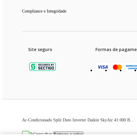
Compliance e Integridade
Site seguro
Formas de pagame
Garanti
Preços e condições de pagament
Ar-Condicionado Split Duto Inverter Daikin SkyAir 41.000 BTUs Quente/Frio 220V Monofásico
As imagens dos produtos são meramente ilustrativas. T
Consultar
Entrega e retira