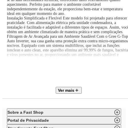
aquecimento. Perfeito para manter o ambiente confortável
independentemente da estação, ele proporciona bem-estar e temperatura
ideal em qualquer momento do ano.
Instalação Simplificada e Flexível Este modelo foi projetado para oferecer
praticidade. Com alimentação elétrica pela unidade condensadora, a
instalação é facilitada e adaptável a diferentes tipos de espaços. Assim, voc
obtém um ambiente climatizado de maneira prática e sem complicações.
Filtragem de Ar Avançada para um Ambiente Saudável Com o Gree G-Top
Auto Inverter, sua casa ganha uma proteção extra contra micro-organismos
nocivos. Equipado com um sistema multifiltros, que inclui as funções
ionclean e auto clean, este aparelho elimina até 99,99% de fungos, bactéria
e vírus presentes no ar, proporcionando um ambiente mais saudável e
protegido para você e sua família.
Economia de Energia com Conforto Inteligente Graças ao sistema auto
learning, o Gree G-Top Auto Inverter ajusta-se automaticamente às suas
preferências, otimizando o consumo energético e mantendo a temperatura
sempre no nível ideal. Esse recurso garante não apenas economia, mas
também um conforto térmico personalizado, sem a necessidade de ajustes
frequentes.
Ver mais
Resfriamento Rápido e Eficiente Para quem busca conforto imediato, o
sistema auto fast cooling é a solução. Com máxima eficiência do
compressor, o Gree G-Top Auto Inverter garante um resfriamento rápido,
permitindo que você aproveite o ambiente agradável em poucos minutos,
mesmo nos dias mais quentes.
Sobre a Fast Shop
Conectividade Wi-Fi para Controle Total Com o Wi-Fi integrado, você te
o controle total do seu ar-condicionado na palma da mão. Monitore e ajust
Portal de Privacidade
a temperatura de qualquer lugar via smartphone ou tablet, garantindo
conforto e praticidade, além de controle total sobre o consumo energético.