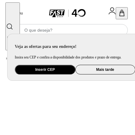
Fechar
Menu
Informe seu CEP
Veja as ofertas para seu endereço!
Insira seu CEP e confira a disponibilidade dos produtos e prazo de entrega.
Home
/
Ar e Ventilação
/
Ar Condicionado
Inserir CEP
Mais tarde