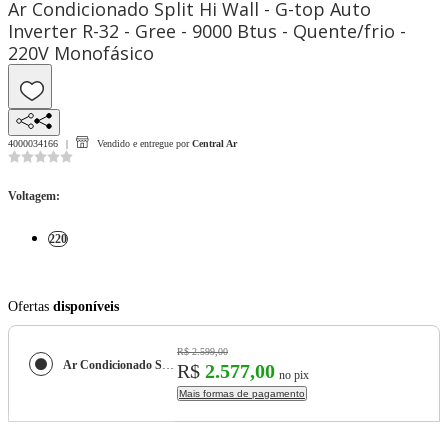
Ar Condicionado Split Hi Wall - G-top Auto
Inverter R-32 - Gree - 9000 Btus - Quente/frio -
220V Monofásico
4000034166
Vendido e entregue por
Central Ar
Voltagem
:
220
Ofertas
disponíveis
R$ 2.599,00
Ar Condicionado Split Hi Wall - G-top Auto Inverter R-32 - Gree - 9000 Btus - Quente/frio - 220V Monofásico
R$
2.577,00
no pix
Mais formas de pagamento