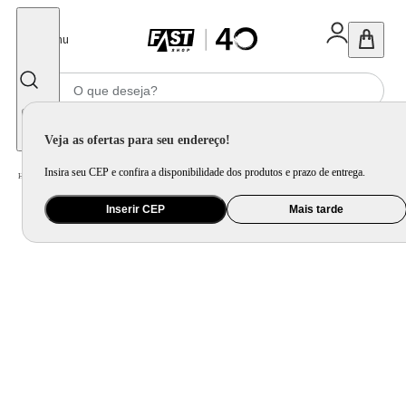
Fechar
Menu
Informe seu CEP
Veja as ofertas para seu endereço!
Insira seu CEP e confira a disponibilidade dos produtos e prazo de entrega.
Home
/
Ar e Ventilação
/
Ar Condicionado
Inserir CEP
Mais tarde