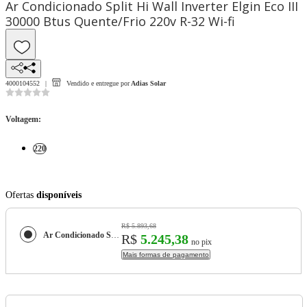
Ar Condicionado Split Hi Wall Inverter Elgin Eco III
30000 Btus Quente/Frio 220v R-32 Wi-fi
4000104552
Vendido e entregue por
Adias Solar
Voltagem
:
220
Ofertas
disponíveis
R$ 5.893,68
Ar Condicionado Split Hi Wall Inverter Elgin Eco III 30000 Btus Quente/Frio 220v R-32 Wi-fi
R$
5.245,38
no pix
Mais formas de pagamento