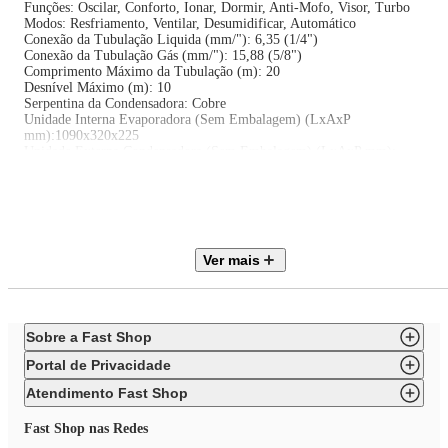
Funções: Oscilar, Conforto, Ionar, Dormir, Anti-Mofo, Visor, Turbo
Modos: Resfriamento, Ventilar, Desumidificar, Automático
Conexão da Tubulação Liquida (mm/"): 6,35 (1/4")
Conexão da Tubulação Gás (mm/"): 15,88 (5/8")
Comprimento Máximo da Tubulação (m): 20
Desnível Máximo (m): 10
Serpentina da Condensadora: Cobre
Unidade Interna Evaporadora (Sem Embalagem) (LxAxP
mm):1090x320x225
Unidade Externa Condensadora (Sem Embalagem) (LxAxP mm):
925x705x345
Peso Líquido Unidade Interna (kg): 13,50
Peso Líquido Unidade Externa (kg): 40,30
Origem: Nacional
Classificação Energética INMETRO: A
Voltagem: 220V
Ver mais
Sobre a Fast Shop
Portal de Privacidade
Atendimento Fast Shop
Fast Shop nas Redes