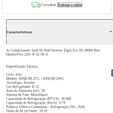
Consultar
Entrega e retira
Características
Ar Condicionado Split Hi Wall Inverter Elgin Eco III 30000 Btus
Quente/Frio 220v R-32 Wi-fi
Especificação Técnica:
Libras
Ciclo: Frio
Modelo: HJQE30C2CG / HJQI30C2WG
Tecnologia: Inverter
Gás Refrigerante: R-32
Área do Ambiente (m²): 50
Sistema de Fase: Monofásico
Capacidade de Refrigeração (BTU/h): 30.000
Capacidade de Refrigeração (Kw/h): 8,79
Potência Elétrica Consumida - Refrigeração (W): 2638
Vazão de Ar (m³/min): 18,16