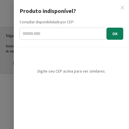
×
Produto indisponível?
Informe seu CEP
Consultar disponibilidade por CEP:
OK
Veja as ofertas para seu endereço!
Insira seu CEP e confira a disponibilidade dos produtos e prazo
de entrega.
Inserir CEP
Mais tarde
Digite seu CEP acima para ver similares.