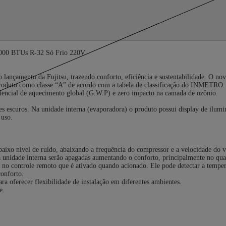
4.000 BTUs R-32 Só Frio 220V
o lançamento da Fujitsu, trazendo conforto, eficiência e sustentabilidade. O
e produto como classe “A” de acordo com a tabela de classificação do INMETRO.
tencial de aquecimento global (G.W.P) e zero impacto na camada de ozônio.
es escuros. Na unidade interna (evaporadora) o produto possui display de ilumi
 uso.
ixo nível de ruído, abaixando a frequência do compressor e a velocidade do v
unidade interna serão apagadas aumentando o conforto, principalmente no qua
 controle remoto que é ativado quando acionado. Ele pode detectar a temperatu
onforto.
ra oferecer flexibilidade de instalação em diferentes ambientes.
e.