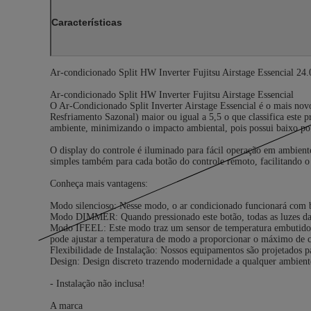
Características
Ar-condicionado Split HW Inverter Fujitsu Airstage Essencial 2
Ar-condicionado Split HW Inverter Fujitsu Airstage Essencial
O Ar-Condicionado Split Inverter Airstage Essencial é o mais nov
Resfriamento Sazonal) maior ou igual a 5,5 o que classifica est
ambiente, minimizando o impacto ambiental, pois possui baixo po
O display do controle é iluminado para fácil operação em ambient
simples também para cada botão do controle remoto, facilitando o
Conheça mais vantagens:
Modo silencioso: Nesse modo, o ar condicionado funcionará com ba
Modo DIMMER: Quando pressionado este botão, todas as luzes da 
Modo IFEEL: Este modo traz um sensor de temperatura embutido no
pode ajustar a temperatura de modo a proporcionar o máximo de c
Flexibilidade de Instalação: Nossos equipamentos são projetados pa
Design: Design discreto trazendo modernidade a qualquer ambient
- Instalação não inclusa!
A marca