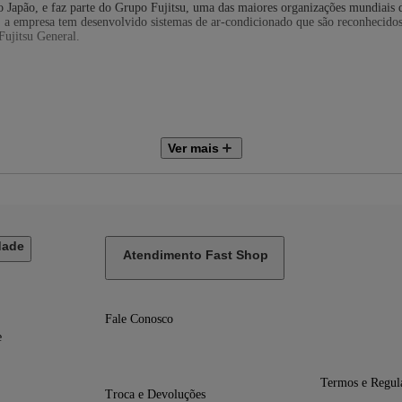
 Japão, e faz parte do Grupo Fujitsu, uma das maiores organizações mundiais d
, a empresa tem desenvolvido sistemas de ar-condicionado que são reconhecidos 
Fujitsu General.
Ver mais
140x315x235
dade
Atendimento Fast Shop
Fale Conosco
e
l 24.000 BTUs R-32 Só Frio 220V
Termos e Regul
Troca e Devoluções