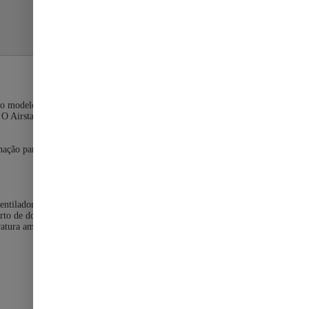
 novo modelo alcançou valor de IDRS (Índice de Desempenho de
 O Airstage conta com refrigerante R-32, que é amigo do meio
nação para fácil operação. Além disso, dispõe de uma operação
entilador.
rto de dormir.
ra ambiente e transmitir o sinal de volta para a unidade, que