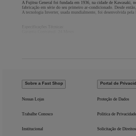
A Fujitsu General foi fundada em 1936, na cidade de Kawasaki, no
fabricação em série do seu primeiro ar-condicionado. Desde então
A tecnologia Inverter, usada mundialmente, foi desenvolvida pela 
Especificações Técnicas:
Garantia Contratual: 24 Meses
Modelo: AOKA24CPBA | ASKA24CPBA
Cor: Branco
Certificado de Homologação da ANATEL: N/A
Voltagem: 220
Classificação Energética Inmetro: A
Potência Elétrica consumida (W): 2260
Consumo de Energia Anual (Kwh-ano): 1010
Índice IDRS: 5,51
Capacidade Refrigeração (BTU/h): 24.000
Unidade Interna Evaporadora (Sem Embalagem) (LxAxP mm): 1
Sobre a Fast Shop
Portal de Privaci
Peso Líquido Unidade Interna (kg): 14
Número de Itens: 2
Número de Caixas: 2
Nossas Lojas
Proteção de Dados
Nível de Ruído Unidade Interna (dBa): 41
Trabalhe Conosco
Politica de Privacidad
itens inclusos:
01 Ar-condicionado Split HW Inverter Fujitsu Airstage Essencia
Institucional
Solicitação de Direitos