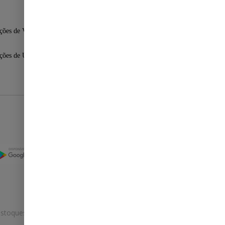
ções de Venda
ções de Uso
Selos
stoques.