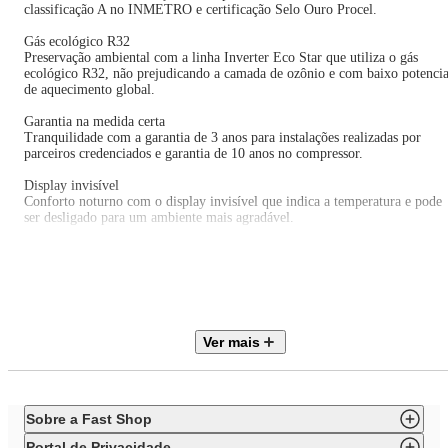
classificação A no INMETRO e certificação Selo Ouro Procel.
Gás ecológico R32
Preservação ambiental com a linha Inverter Eco Star que utiliza o gás
ecológico R32, não prejudicando a camada de ozônio e com baixo potencia
de aquecimento global.
Garantia na medida certa
Tranquilidade com a garantia de 3 anos para instalações realizadas por
parceiros credenciados e garantia de 10 anos no compressor.
Display invisível
Conforto noturno com o display invisível que indica a temperatura e pode
ser desligado para um ambiente mais agradável.
Controle remoto iluminado
Facilidade de uso em ambientes com pouca luz através do controle remoto
sem fio com visor iluminado.
Tecnologia inverter
Eficiência energética e baixo ruído com a tecnologia Inverter,
Ver mais
proporcionando economia e conforto.
Filtragem AG+
Ar mais limpo e seguro com o sistema de filtragem AG+ que combate as
bactérias presentes no ar utilizando íons de prata.
Sobre a Fast Shop
Invista no Ar Condicionado Split Eco Inverter II Elgin e desfrute de
Portal de Privacidade