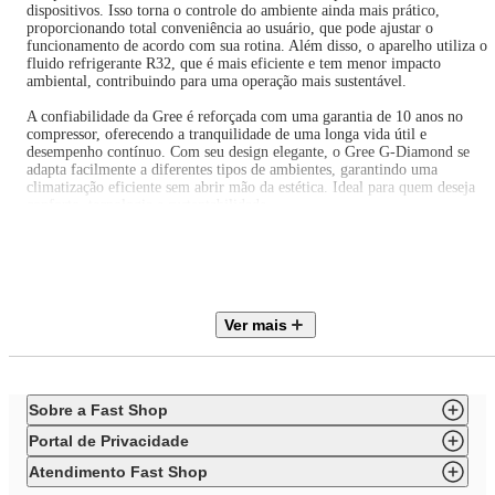
dispositivos. Isso torna o controle do ambiente ainda mais prático,
proporcionando total conveniência ao usuário, que pode ajustar o
funcionamento de acordo com sua rotina. Além disso, o aparelho utiliza o
fluido refrigerante R32, que é mais eficiente e tem menor impacto
ambiental, contribuindo para uma operação mais sustentável.
A confiabilidade da Gree é reforçada com uma garantia de 10 anos no
compressor, oferecendo a tranquilidade de uma longa vida útil e
desempenho contínuo. Com seu design elegante, o Gree G-Diamond se
adapta facilmente a diferentes tipos de ambientes, garantindo uma
climatização eficiente sem abrir mão da estética. Ideal para quem deseja
conforto, tecnologia e sustentabilidade.
Específicações Técnicas:
Marca: Gree
Modelo: G-Diamond
Referência do Fornecedor: CB497N24800
Ver mais
Capacidade: 18.000 BTUs
Ciclo: Frio
Tecnologia: Inverter
Gás Refrigerante: R32
Fase: Monofásico
Sobre a Fast Shop
Potência Nominal: 2150 W
Ruído Unidade Externa: 55 dBA
Portal de Privacidade
Ruído Unidade Interna: 29 dBA
Cor Externa: Branco
Atendimento Fast Shop
Cor Interna: Preto Pérola