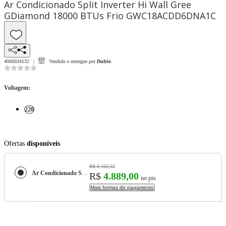
Ar Condicionado Split Inverter Hi Wall Gree
GDiamond 18000 BTUs Frio GWC18ACDD6DNA1C
4000034132
Vendido e entregue por
Dufrio
Voltagem
:
220
Ofertas
disponíveis
R$ 5.432,22
Ar Condicionado Split Inverter Hi Wall Gree GDiamond 18000 BTUs Frio GWC18ACDD6DNA1C
R$
4.889,00
no pix
Mais formas de pagamento