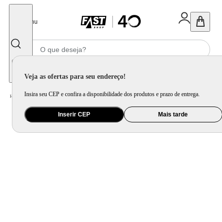
Fechar
Menu
Informe seu CEP
Veja as ofertas para seu endereço!
Insira seu CEP e confira a disponibilidade dos produtos e prazo de entrega.
Home
/
Ar e Ventilação
/
Ar Condicionado
Inserir CEP
Mais tarde