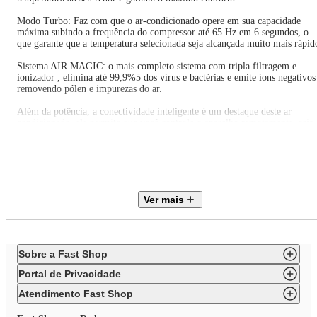
Modo Turbo: Faz com que o ar-condicionado opere em sua capacidade
máxima subindo a frequência do compressor até 65 Hz em 6 segundos, o
que garante que a temperatura selecionada seja alcançada muito mais rápid
Sistema AIR MAGIC: o mais completo sistema com tripla filtragem e
ionizador , elimina até 99,9%5 dos vírus e bactérias e emite íons negativos
removendo pólen e impurezas do ar.
Além da potência, a conectividade inteligente é um destaque deste ar
condicionado, ele permite que você controle o aparelho remotamente, seja
através do seu smartphone ou tablet, proporcionando conveniência e
flexibilidade. Programe o funcionamento, ajuste as configurações de
temperatura e monitore o consumo de energia de onde estiver. Desfrute de
um ambiente fresco assim que chegar em casa, graças à conectividade
avançada oferecida por este sistema moderno e intuitivo.
Ver mais
Específicações Técnicas:
Modelo: 42AGVCC30M5
Tecnologia: Inverter
Cor: Branco
Sobre a Fast Shop
Peso Condensadora: 40,6 kg
Peso Evaporadora: 17,8 kg
Portal de Privacidade
Marca: Springer Midea
Capacidade: 30.000 BTUs
Atendimento Fast Shop
Consumo de Energia: 1038 kWh/ano
Selo Procel: Sim