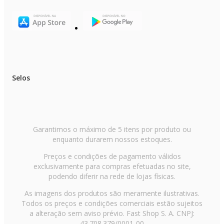
Classificação Energética: A
EAN: 7898945167086
Voltagem: 220V
Garantia: 24 meses
Itens inclusos:
01 Ar Condicionado Split Inverter Hi Wall Springer Midea Xtreme Save
Connect 30000 BTUs Frio 42AGVCC30M5 - 220V
Selos
Garantimos o máximo de 5 itens por produto ou
enquanto durarem nossos estoques.
Preços e condições de pagamento válidos
exclusivamente para compras efetuadas no site,
podendo diferir na rede de lojas físicas.
As imagens dos produtos são meramente ilustrativas.
Todos os preços e condições comerciais estão sujeitos
a alteração sem aviso prévio. Fast Shop S. A. CNPJ:
43.708.379/0001-00