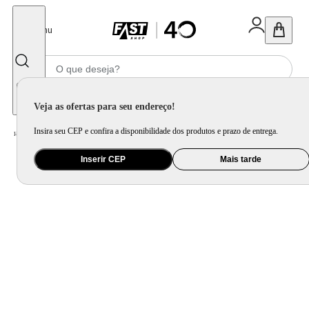
Fechar
Menu
Informe seu CEP
Veja as ofertas para seu endereço!
Insira seu CEP e confira a disponibilidade dos produtos e prazo de entrega.
Home
/
Ar e Ventilação
/
Ar Condicionado
Inserir CEP
Mais tarde