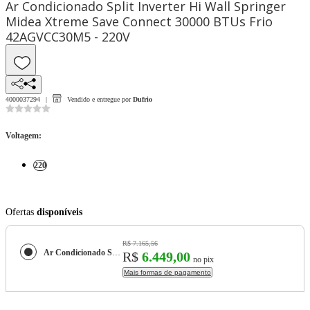
Ar Condicionado Split Inverter Hi Wall Springer
Midea Xtreme Save Connect 30000 BTUs Frio
42AGVCC30M5 - 220V
4000037294
Vendido e entregue por
Dufrio
Voltagem
:
220
Ofertas
disponíveis
R$ 7.165,56
Ar Condicionado Split Inverter Hi Wall Springer Midea Xtreme Save Connect 30000 BTUs Frio 42AGVCC30M5 - 220V
R$
6.449,00
no pix
Mais formas de pagamento