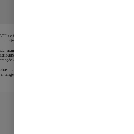
BTUs e instalação no teto, o equipamento otimiza o espaço e
ta diversos estilos de ambiente, adicionando praticidade e
dade, mantendo a temperatura estável com baixo consumo e
 contribuindo para um desempenho mais confiável ao longo do
gramação e monitoramento diretamente pelo smartphone,
obusta e eficiente. O Ar Condicionado Split Teto Inverter LG
teligentes que facilitam o dia a dia.
Fast Shop nas Redes