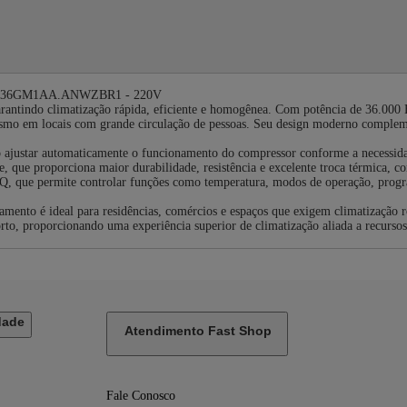
 ZVNQ36GM1AA.ANWZBR1 - 220V
rantindo climatização rápida, eficiente e homogênea. Com potência de 36.000 
smo em locais com grande circulação de pessoas. Seu design moderno complemen
ao ajustar automaticamente o funcionamento do compressor conforme a necessi
e, que proporciona maior durabilidade, resistência e excelente troca térmica,
inQ, que permite controlar funções como temperatura, modos de operação, pro
mento é ideal para residências, comércios e espaços que exigem climatização r
, proporcionando uma experiência superior de climatização aliada a recursos in
dade
Atendimento Fast Shop
Fale Conosco