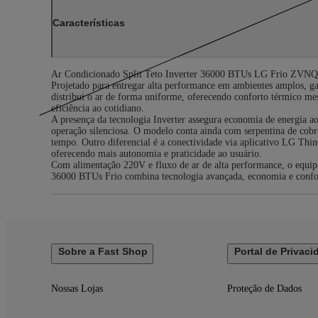
Características
Ar Condicionado Split Teto Inverter 36000 BTUs LG Frio
Projetado para entregar alta performance em ambientes amplos, ga
distribui o ar de forma uniforme, oferecendo conforto térmico me
eficiência ao cotidiano.
A presença da tecnologia Inverter assegura economia de energia 
operação silenciosa. O modelo conta ainda com serpentina de cobr
tempo. Outro diferencial é a conectividade via aplicativo LG Th
oferecendo mais autonomia e praticidade ao usuário.
Com alimentação 220V e fluxo de ar de alta performance, o equipa
36000 BTUs Frio combina tecnologia avançada, economia e conforto
Sobre a Fast Shop
Portal de Privaci
Nossas Lojas
Proteção de Dados