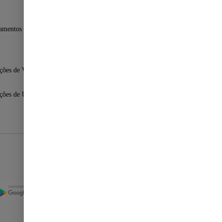
amentos Fast Shop
ções de Venda
ções de Uso
Selos