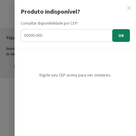
×
Produto indisponível?
Informe seu CEP
Consultar disponibilidade por CEP:
OK
Veja as ofertas para seu endereço!
Insira seu CEP e confira a disponibilidade dos produtos e prazo
de entrega.
Inserir CEP
Mais tarde
Digite seu CEP acima para ver similares.