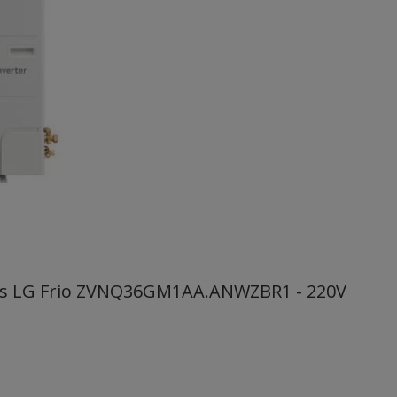
BTUs LG Frio ZVNQ36GM1AA.ANWZBR1 - 220V