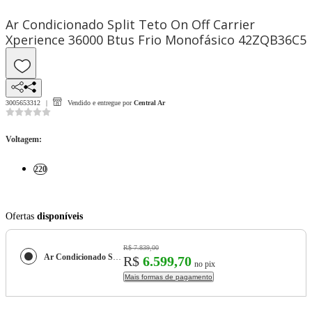
Ar Condicionado Split Teto On Off Carrier
Xperience 36000 Btus Frio Monofásico 42ZQB36C5
3005653312
Vendido e entregue por
Central Ar
Voltagem
:
220
Ofertas
disponíveis
R$ 7.839,00
Ar Condicionado Split Teto On Off Carrier Xperience 36000 Btus Frio Monofásico 42ZQB36C5
R$
6.599,70
no pix
Mais formas de pagamento