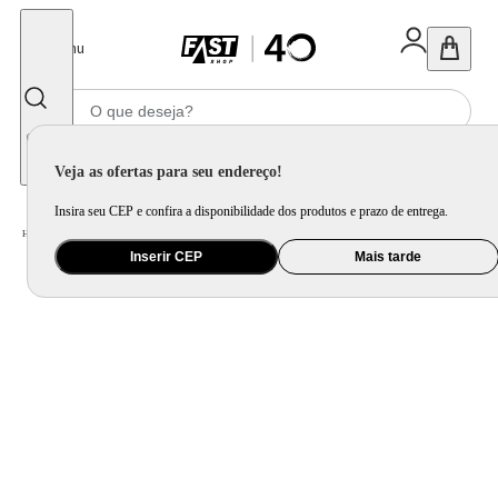
Fechar
Menu
Informe seu CEP
Veja as ofertas para seu endereço!
Insira seu CEP e confira a disponibilidade dos produtos e prazo de entrega.
Home
/
Ar e Ventilação
/
Ar Condicionado
Inserir CEP
Mais tarde