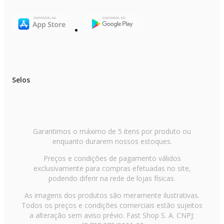
Evaporadora: 1
Código Modelo Evaporadora: 42ZQB36C5
Cor: Branca
Modelo/Família: 36000
Ciclo: Frio
Fase: Monofásico
Vazão de ar: 1.450 m³/h
Controle de ar (cima/baixo): Automático
Selos
Controle de ar (direita/esquerda): Manual
Controle remoto: Sim
Diâmetro da linha (sucção): 3/4 pol
Diâmetro da linha (líquido): 3/8 pol
Largura: 120,0 cm
Altura: 20,3 cm
Profundidade: 70,0 cm
Garantimos o máximo de 5 itens por produto ou
Peso líquido: 28,7 kg
enquanto durarem nossos estoques.
Peso bruto: 33,1 kg
Indicador de temperatura de evaporação: Não
Preços e condições de pagamento válidos
Controle remoto iluminado: Sim
exclusivamente para compras efetuadas no site,
EAN: 7898945167116
Voltagem: 220V
podendo diferir na rede de lojas físicas.
Condensadora: 1
As imagens dos produtos são meramente ilustrativas.
Marca: Carrier
Todos os preços e condições comerciais estão sujeitos
Capacidade: 36.000 BTUs
a alteração sem aviso prévio. Fast Shop S. A. CNPJ:
Modelo/Família: 36000