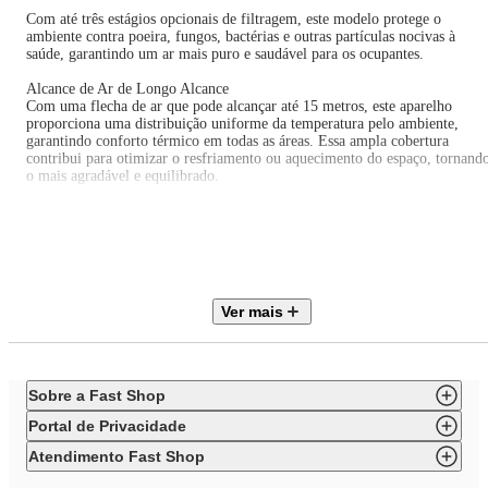
Com até três estágios opcionais de filtragem, este modelo protege o
ambiente contra poeira, fungos, bactérias e outras partículas nocivas à
saúde, garantindo um ar mais puro e saudável para os ocupantes.
Alcance de Ar de Longo Alcance
Com uma flecha de ar que pode alcançar até 15 metros, este aparelho
proporciona uma distribuição uniforme da temperatura pelo ambiente,
garantindo conforto térmico em todas as áreas. Essa ampla cobertura
contribui para otimizar o resfriamento ou aquecimento do espaço, tornand
o mais agradável e equilibrado.
Design Moderno e Discreto
Desenvolvido em parceria com um escritório italiano de design, o ar-
condicionado Split Teto On/Off Carrier Xperience apresenta um design
minimalista e elegante, alinhado com as últimas tendências do mercado. S
condensadora compacta e discreta permite uma instalação mais fácil e
eficiente, ocupando menos espaço e garantindo uma estética harmoniosa e
Ver mais
qualquer ambiente.
Fluido Refrigerante Ecológico
Este modelo utiliza o gás refrigerante R-410A, um fluido atóxico, não
inflamável e que não prejudica a camada de ozônio.
Sobre a Fast Shop
Além de garantir a eficiência necessária para o bom funcionamento do
Portal de Privacidade
equipamento, o R-410A contribui para a preservação do meio ambiente,
proporcionando uma climatização sustentável e responsável.
Atendimento Fast Shop