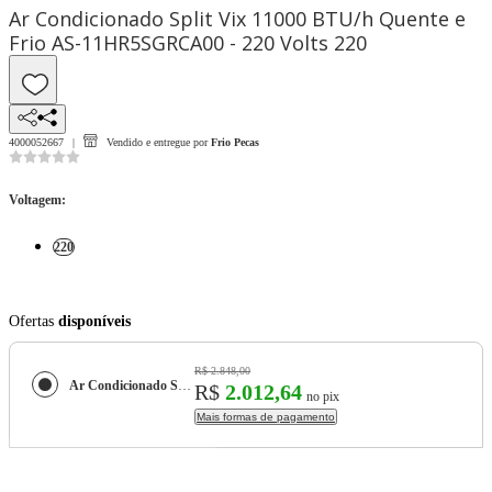
Ar Condicionado Split Vix 11000 BTU/h Quente e
Frio AS-11HR5SGRCA00 - 220 Volts 220
4000052667
Vendido e entregue por
Frio Pecas
Voltagem
:
220
Ofertas
disponíveis
R$ 2.848,00
Ar Condicionado Split Vix 11000 BTU/h Quente e Frio AS-11HR5SGRCA00 - 220 Volts
R$
2.012,64
no pix
Mais formas de pagamento