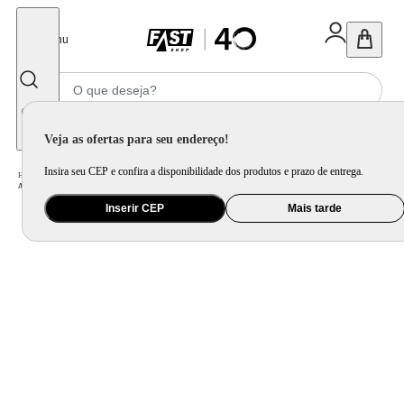
Fechar
Menu
Informe seu CEP
Veja as ofertas para seu endereço!
Insira seu CEP e confira a disponibilidade dos produtos e prazo de entrega.
Home
/
Ar e Ventilação
/
Ar Condicionado
/
Ar Condicionado Split Vix 11000 BTU/h Quente e Frio AS-11HR5SGRCA00 - 220 Volts
Inserir CEP
Mais tarde