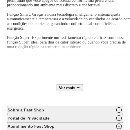
permitindo que você apague ou acenda conforme sua preferência,
proporcionando um ambiente mais discreto e confortável.
Função Smart: Graças à nossa tecnologia inteligente, o sistema ajusta
automaticamente a temperatura e a velocidade do ventilador de acordo co
as condições do ambiente, garantindo conforto ideal com eficiência
energética.
Função Super: Experimente um resfriamento rápido e eficaz com nossa
função Super, ideal para dias de calor intenso ou quando você precisa de
uma redução rápida na temperatura ambiente.
Função "I Feel": Personalize sua experiência de climatização ajustando a
temperatura do ambiente para o seu conforto ideal, adaptando-se às suas
preferências individuais.
Função " I Sleep": Desfrute de noites tranquilas e confortáveis com nossa
função "I Sleep", que ajusta automaticamente a temperatura e a velocidade
do ventilador para criar um ambiente perfeito para dormir.
Ver mais
Tecnologia Blue Fin: Nossa tecnologia Blue Fin oferece uma camada
adicional de proteção contra corrosão, garantindo durabilidade e
desempenho prolongados, mesmo em ambientes desafiadores.
Sobre a Fast Shop
Imagens meramente ilustrativas.
Portal de Privacidade
Atendimento Fast Shop