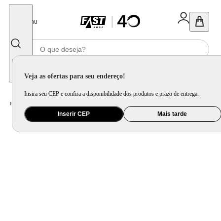
Fechar
Menu
Informe seu CEP
Veja as ofertas para seu endereço!
Insira seu CEP e confira a disponibilidade dos produtos e prazo de entrega.
Home
/
Eletroportátil
/
Equipamento de Limpeza
/
Aspirador de Pó
Inserir CEP
Mais tarde