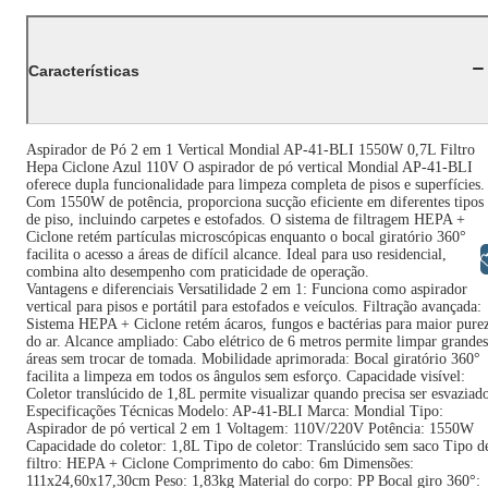
Características
Aspirador de Pó 2 em 1 Vertical Mondial AP-41-BLI 1550W 0,7L Filtro
Hepa Ciclone Azul 110V O aspirador de pó vertical Mondial AP-41-BLI
oferece dupla funcionalidade para limpeza completa de pisos e superfícies.
Com 1550W de potência, proporciona sucção eficiente em diferentes tipos
de piso, incluindo carpetes e estofados. O sistema de filtragem HEPA +
Ciclone retém partículas microscópicas enquanto o bocal giratório 360°
facilita o acesso a áreas de difícil alcance. Ideal para uso residencial,
Libras
combina alto desempenho com praticidade de operação.
Vantagens e diferenciais Versatilidade 2 em 1: Funciona como aspirador
vertical para pisos e portátil para estofados e veículos. Filtração avançada:
Sistema HEPA + Ciclone retém ácaros, fungos e bactérias para maior pure
do ar. Alcance ampliado: Cabo elétrico de 6 metros permite limpar grandes
áreas sem trocar de tomada. Mobilidade aprimorada: Bocal giratório 360°
facilita a limpeza em todos os ângulos sem esforço. Capacidade visível:
Coletor translúcido de 1,8L permite visualizar quando precisa ser esvaziad
Especificações Técnicas Modelo: AP-41-BLI Marca: Mondial Tipo:
Aspirador de pó vertical 2 em 1 Voltagem: 110V/220V Potência: 1550W
Capacidade do coletor: 1,8L Tipo de coletor: Translúcido sem saco Tipo d
filtro: HEPA + Ciclone Comprimento do cabo: 6m Dimensões:
111x24,60x17,30cm Peso: 1,83kg Material do corpo: PP Bocal giro 360°: