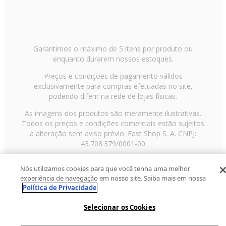
Garantimos o máximo de 5 itens por produto ou
enquanto durarem nossos estoques.
Preços e condições de pagamento válidos
exclusivamente para compras efetuadas no site,
podendo diferir na rede de lojas físicas.
As imagens dos produtos são meramente ilustrativas.
Todos os preços e condições comerciais estão sujeitos
a alteração sem aviso prévio. Fast Shop S. A. CNPJ:
43.708.379/0001-00
Avenida Zaki Narchi, nº 1650, sobreloja, Carandiru, São
Nós utilizamos cookies para que você tenha uma melhor
Paulo/SP, CEP 02029-001, Telefone: 11 3003-3728 ©
experiência de navegação em nosso site. Saiba mais em nossa
2013 Fast Shop - Todos os direitos reservados
RF
Política de Privacidade
Selecionar os Cookies