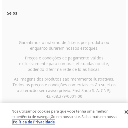
Selos
Garantimos o máximo de 5 itens por produto ou
enquanto durarem nossos estoques.
Preços e condições de pagamento válidos
exclusivamente para compras efetuadas no site,
podendo diferir na rede de lojas físicas.
As imagens dos produtos são meramente ilustrativas.
Todos os preços e condições comerciais estão sujeitos
a alteração sem aviso prévio. Fast Shop S. A. CNPJ:
43.708.379/0001-00
Avenida Zaki Narchi, nº 1650, sobreloja, Carandiru, São
Nós utilizamos cookies para que você tenha uma melhor
Paulo/SP, CEP 02029-001, Telefone: 11 3003-3728 ©
experiência de navegação em nosso site. Saiba mais em nossa
2013 Fast Shop - Todos os direitos reservados
RF
Política de Privacidade