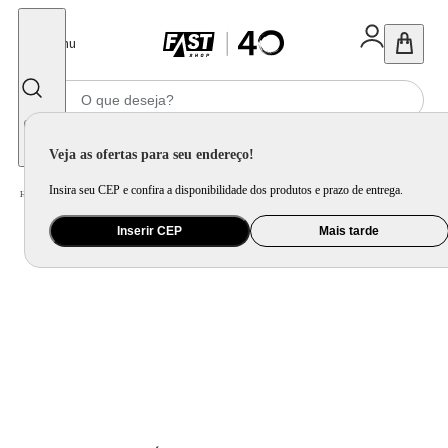
Fechar
Menu
Informe seu CEP
Veja as ofertas para seu endereço!
Insira seu CEP e confira a disponibilidade dos produtos e prazo de entrega.
Home
/
Eletroportátil
/
Equipamento de Limpeza
/
Aspirador de Pó
Inserir CEP
Mais tarde