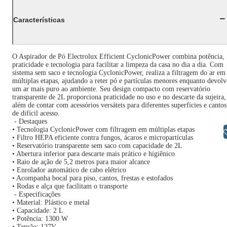
Características
O Aspirador de Pó Electrolux Efficient CyclonicPower combina potência,
praticidade e tecnologia para facilitar a limpeza da casa no dia a dia. Com
sistema sem saco e tecnologia CyclonicPower, realiza a filtragem do ar em
múltiplas etapas, ajudando a reter pó e partículas menores enquanto devolv
um ar mais puro ao ambiente. Seu design compacto com reservatório
transparente de 2L proporciona praticidade no uso e no descarte da sujeira,
além de contar com acessórios versáteis para diferentes superfícies e cantos
de difícil acesso.
- Destaques
• Tecnologia CyclonicPower com filtragem em múltiplas etapas
Libras
• Filtro HEPA eficiente contra fungos, ácaros e micropartículas
• Reservatório transparente sem saco com capacidade de 2L
• Abertura inferior para descarte mais prático e higiênico
• Raio de ação de 5,2 metros para maior alcance
• Enrolador automático de cabo elétrico
• Acompanha bocal para piso, cantos, frestas e estofados
• Rodas e alça que facilitam o transporte
- Especificações
• Material: Plástico e metal
• Capacidade: 2 L
• Potência: 1300 W
• Tensão: 127V