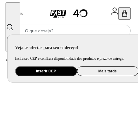
Fechar
Menu
Informe seu CEP
Veja as ofertas para seu endereço!
Insira seu CEP e confira a disponibilidade dos produtos e prazo de entrega.
Home
/
Utilidade Doméstica
/
Cozinha
/
Assadeira, Forma e Travessa
Inserir CEP
Mais tarde