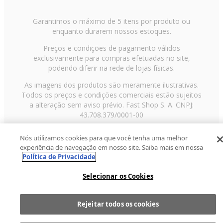
Garantimos o máximo de 5 itens por produto ou
enquanto durarem nossos estoques.
Preços e condições de pagamento válidos
exclusivamente para compras efetuadas no site,
podendo diferir na rede de lojas físicas.
As imagens dos produtos são meramente ilustrativas.
Todos os preços e condições comerciais estão sujeitos
a alteração sem aviso prévio. Fast Shop S. A. CNPJ:
43.708.379/0001-00
Avenida Zaki Narchi, nº 1650, sobreloja, Carandiru, São
Nós utilizamos cookies para que você tenha uma melhor
Paulo/SP, CEP 02029-001, Telefone: 11 3003-3728 ©
experiência de navegação em nosso site. Saiba mais em nossa
2013 Fast Shop - Todos os direitos reservados
RF
Política de Privacidade
Selecionar os Cookies
Rejeitar todos os cookies