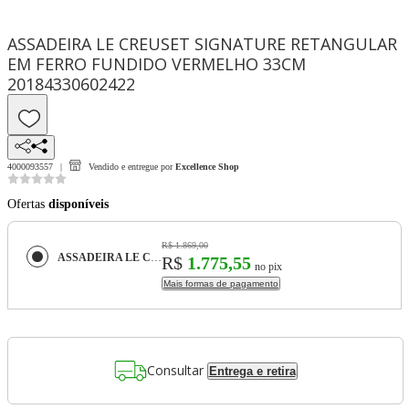
ASSADEIRA LE CREUSET SIGNATURE RETANGULAR
EM FERRO FUNDIDO VERMELHO 33CM
20184330602422
4000093557
Vendido e entregue por
Excellence Shop
Ofertas
disponíveis
R$ 1.869,00
ASSADEIRA LE CREUSET SIGNATURE RETANGULAR EM FERRO FUNDIDO VERMELHO 33CM 20184330602422
R$
1.775,55
no pix
Mais formas de pagamento
Consultar
Entrega e retira