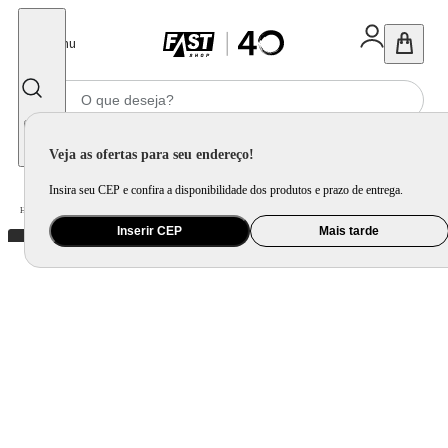
Fechar
Menu
Informe seu CEP
Veja as ofertas para seu endereço!
Insira seu CEP e confira a disponibilidade dos produtos e prazo de entrega.
Home
/
Utilidade Doméstica
/
Cozinha
/
Assadeira, Forma e Travessa
Inserir CEP
Mais tarde