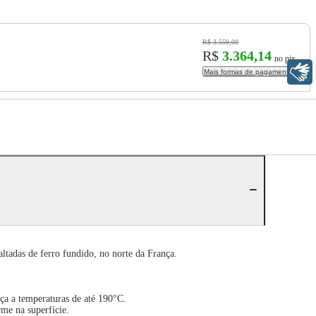
R$ 3.559,00
R$
3.364,14
no pix
Libras
Mais formas de pagamento
ltadas de ferro fundido, no norte da França.
ça a temperaturas de até 190°C.
me na superfície.