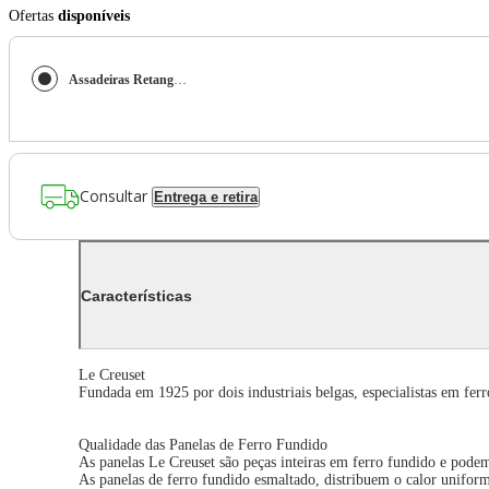
Ofertas
disponíveis
Assadeiras Retangulares Gourmand 13 cm Kit 4 Peças Preto Matte Black Le Creuset
Consultar
Entrega e retira
Características
Le Creuset
Fundada em 1925 por dois industriais belgas, especialistas em fe
Qualidade das Panelas de Ferro Fundido
As panelas Le Creuset são peças inteiras em ferro fundido e pode
As panelas de ferro fundido esmaltado, distribuem o calor unifor