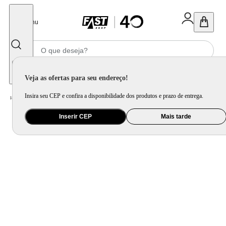
Fechar
Menu
Informe seu CEP
Veja as ofertas para seu endereço!
Insira seu CEP e confira a disponibilidade dos produtos e prazo de entrega.
Home
/
Bebê
/
Passeio
/
Cadeira para Auto e Assento de Elevação
Inserir CEP
Mais tarde