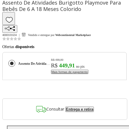
Assento De Atividades Burigotto Playmove Para
Bebês De 6 A 18 Meses Colorido
4000101634
Vendido e entregue por
Webcontinental Marketplace
Ofertas
disponíveis
R$ 499,90
Assento De Atividades Burigotto Playmove Para Bebês De 6 A 18 Meses Colorido
R$
449,91
no pix
Mais formas de pagamento
Consultar
Entrega e retira