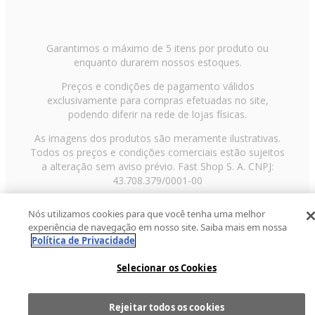
Garantimos o máximo de 5 itens por produto ou
enquanto durarem nossos estoques.
Preços e condições de pagamento válidos
exclusivamente para compras efetuadas no site,
podendo diferir na rede de lojas físicas.
As imagens dos produtos são meramente ilustrativas.
Todos os preços e condições comerciais estão sujeitos
a alteração sem aviso prévio. Fast Shop S. A. CNPJ:
43.708.379/0001-00
Avenida Zaki Narchi, nº 1650, sobreloja, Carandiru, São
Nós utilizamos cookies para que você tenha uma melhor
Paulo/SP, CEP 02029-001, Telefone: 11 3003-3728 ©
experiência de navegação em nosso site. Saiba mais em nossa
2013 Fast Shop - Todos os direitos reservados
RF
Política de Privacidade
Selecionar os Cookies
Rejeitar todos os cookies