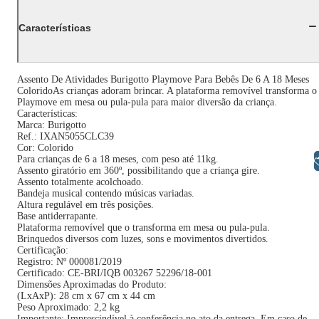
Características
Assento De Atividades Burigotto Playmove Para Bebês De 6 A 18 Meses
ColoridoAs crianças adoram brincar. A plataforma removível transforma o
Playmove em mesa ou pula-pula para maior diversão da criança.
Características:
Marca: Burigotto
Ref.: IXAN5055CLC39
Cor: Colorido
Para crianças de 6 a 18 meses, com peso até 11kg.
Libras
Assento giratório em 360º, possibilitando que a criança gire.
Assento totalmente acolchoado.
Bandeja musical contendo músicas variadas.
Altura regulável em três posições.
Base antiderrapante.
Plataforma removível que o transforma em mesa ou pula-pula.
Brinquedos diversos com luzes, sons e movimentos divertidos.
Certificação:
Registro: Nº 000081/2019
Certificado: CE-BRI/IQB 003267 52296/18-001
Dimensões Aproximadas do Produto:
(LxAxP): 28 cm x 67 cm x 44 cm
Peso Aproximado: 2,2 kg
Importante: Imprescindível à conferência no ato da entrega. Em caso de