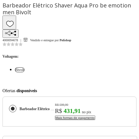
Barbeador Elétrico Shaver Aqua Pro be emotion
men Bivolt
4000094678
Vendido e entregue por
Polishop
Voltagem
:
Bivolt
Ofertas
disponíveis
R$ 599,90
Barbeador Elétrico Shaver Aqua Pro be emotion men
R$
431,91
no pix
Mais formas de pagamento