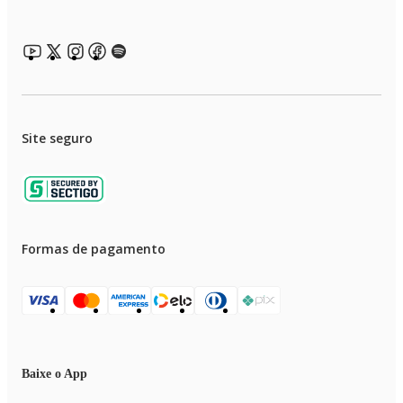
possui protetor que garante ainda mais cuidado, mantendo-o sempre
impecável. Com Shaver Aqua Pro, a limpeza e o cuidado se tornam fácil e
rápido! Nunca foi tão simples manter tudo em perfeito estado!
Gostou? Então não perca tempo! Garanta já o seu Shaver Aqua Pro be
emotion men e tenha mais praticidade e conforto na hora de cuidar do seu
visual. Com 1 ano de garantia, ele é mais uma exclusividade Polishop para
transformar o seu barbear!
Site seguro
Formas de pagamento
Baixe o App