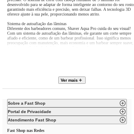
desenvolvido para se adaptar de forma inteligente ao contorno do seu rosto
garantindo mais eficiência e precisão, sem deixar falhas. A tecnologia 3D
oferece ajuste à sua pele, proporcionando menos atrito.
Sistema de autoafiação das lâminas
Diferente dos barbeadores comuns, Shaver Aqua Pro cuida do seu visual!
Com um sistema de autoafiação das lâminas, ele garante um corte sempre
afiado e eficiente, como de um barbear profissional. Isso significa menos
preocupação com manutenção, mais economia e um barbear sempre suave,
preciso e confortável, do jeito que você merece!
Corte perfeito até durante o banho
Agora você pode cuidar da sua barba com total praticidade, mesmo quand
está com pressa! Com classificação IPX7, Shaver Aqua Pro é à prova
d'água, permitindo que você o use no chuveiro sem preocupação. Além de
mais conforto, você pode aproveitar o momento do banho para cuidar da
Ver mais
sua barba, garantindo um corte impecável enquanto relaxa.
Praticidade em todo lugarCom entrada Tipo C, você tem toda a praticidad
que precisa no seu dia a dia! Basta conectar e recarregar seu barbeador sem
complicações, garantindo 150 minutos de autonomia. Com essa praticidade
Sobre a Fast Shop
você pode carregar em qualquer lugar, seja em casa, no trabalho ou até em
viagens, garantindo que ele esteja sempre pronto para o uso.
Portal de Privacidade
Limpeza e cuidado
Atendimento Fast Shop
Shaver Aqua Pro conta com cabeça magnética removível, que tornam a
limpeza fácil e rápida, e ainda acompanha um minipincel para alcançar
Fast Shop nas Redes
aqueles cantos que normalmente seriam mais difíceis de limpar. Além disso