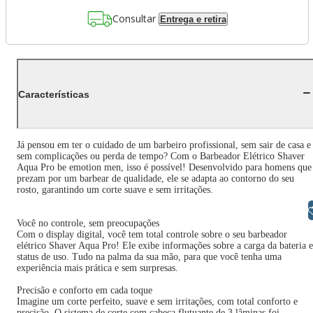
Consultar
Entrega e retira
Características
Já pensou em ter o cuidado de um barbeiro profissional, sem sair de casa e
sem complicações ou perda de tempo? Com o Barbeador Elétrico Shaver
Aqua Pro be emotion men, isso é possível! Desenvolvido para homens que
prezam por um barbear de qualidade, ele se adapta ao contorno do seu
rosto, garantindo um corte suave e sem irritações.
Libras
Você no controle, sem preocupações
Com o display digital, você tem total controle sobre o seu barbeador
elétrico Shaver Aqua Pro! Ele exibe informações sobre a carga da bateria e
status de uso. Tudo na palma da sua mão, para que você tenha uma
experiência mais prática e sem surpresas.
Precisão e conforto em cada toque
Imagine um corte perfeito, suave e sem irritações, com total conforto e
precisão. O sistema de corte com cabeça flutuante de 3 lâminas foi