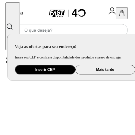
Fechar
Menu
Informe seu CEP
Veja as ofertas para seu endereço!
Insira seu CEP e confira a disponibilidade dos produtos e prazo de entrega.
Home
/
Saúde e Beleza
/
Cuidado Pessoal
/
Barbeador e Aparador de Pêlos
/
Barbeador Elétrico Shaver Aqua Pro be emotion men
Inserir CEP
Mais tarde