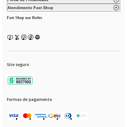
• 3 batedores para: massas leves, massas pesadas e cremes e claras em neve
Atendimento Fast Shop
• Botão de acionamento para levantamento do corpo do produto
Fast Shop nas Redes
• Acabamento da face frontal em aço inox
• Acompanha Tampa antirrespingos que pode ser acoplada na base superior
• Porta cordão
• Base Antiderrapante.
Site seguro
Formas de pagamento