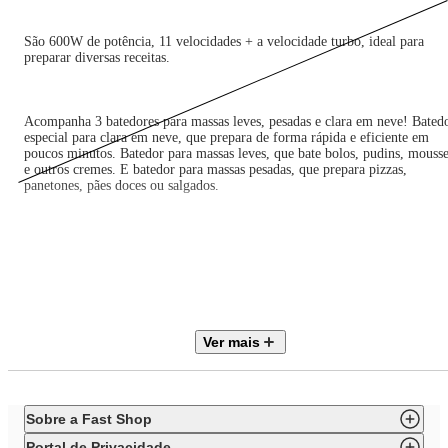
São 600W de potência, 11 velocidades + a velocidade turbo, ideal para
preparar diversas receitas.
Acompanha 3 batedores para massas leves, pesadas e clara em neve! Bated
especial para clara em neve, que prepara de forma rápida e eficiente em
poucos minutos. Batedor para massas leves, que bate bolos, pudins, mouss
e outros cremes. E batedor para massas pesadas, que prepara pizzas,
panetones, pães doces ou salgados.
Oferece tampa antirrespingos, mais praticidade e higiene na sua cozinha. O
comandos são simples, o motor potente e suas receitas vão ficar perfeitas
com o auxílio da Batedeira Philco Planetária PBP600V Turbo Inox Doubl
Bowl 600W!
Ver mais
• Controle Eletrônico com 11 velocidades + Turbo
• Tigela de plástico com capacidade para 4L
Sobre a Fast Shop
• Tigela em inox com capacidade para 4L
Portal de Privacidade