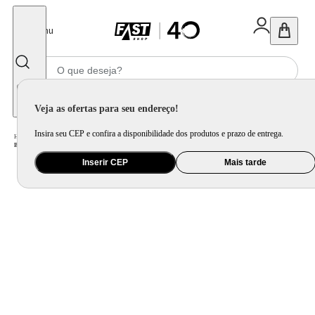
Fechar
Menu
Informe seu CEP
Veja as ofertas para seu endereço!
Insira seu CEP e confira a disponibilidade dos produtos e prazo de entrega.
Home
/
Eletroportátil
/
Preparo de Alimento
/
Batedeira
/
Batedeira Planetária Philco PBP600V Turbo Inox Double Bowl 600W
Inserir CEP
Mais tarde