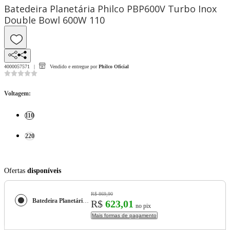
Batedeira Planetária Philco PBP600V Turbo Inox
Double Bowl 600W 110
4000057571
Vendido e entregue por
Philco Oficial
Voltagem
:
110
220
Ofertas
disponíveis
R$ 869,90
Batedeira Planetária Philco PBP600V Turbo Inox Double Bowl 600W
R$
623,01
no pix
Mais formas de pagamento