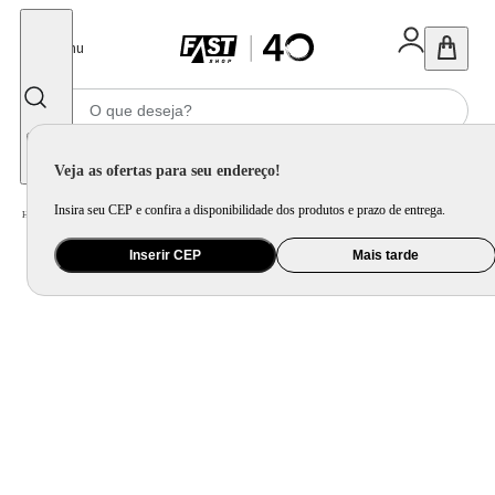
Fechar
Menu
Informe seu CEP
Veja as ofertas para seu endereço!
Insira seu CEP e confira a disponibilidade dos produtos e prazo de entrega.
Home
/
Eletroportátil
/
Preparo de Alimento
/
Batedeira
/
Batedeira Stand Mixer Profissional 7,6L - White
Inserir CEP
Mais tarde