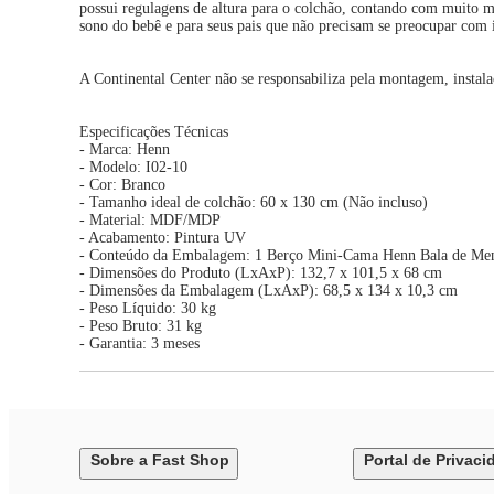
possui regulagens de altura para o colchão, contando com muito ma
sono do bebê e para seus pais que não precisam se preocupar com 
A Continental Center não se responsabiliza pela montagem, instal
Especificações Técnicas
- Marca: Henn
- Modelo: I02-10
- Cor: Branco
- Tamanho ideal de colchão: 60 x 130 cm (Não incluso)
- Material: MDF/MDP
- Acabamento: Pintura UV
- Conteúdo da Embalagem: 1 Berço Mini-Cama Henn Bala de Me
- Dimensões do Produto (LxAxP): 132,7 x 101,5 x 68 cm
- Dimensões da Embalagem (LxAxP): 68,5 x 134 x 10,3 cm
- Peso Líquido: 30 kg
- Peso Bruto: 31 kg
- Garantia: 3 meses
Sobre a Fast Shop
Portal de Privaci