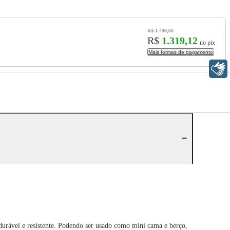
R$ 1.499,00
R$
1.319,12
no pix
Mais formas de pagamento
Libras
urável e resistente. Podendo ser usado como mini cama e berço,