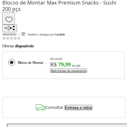
Blocos de Montar Max Premium Snacks - Sushi
200 pçs
4000038860
Vendido e entregue por
Candide
Ofertas
disponíveis
R$ 119,99
Blocos de Montar Max Premium Snacks - Sushi 200 pçs
R$
79,99
no pix
Mais formas de pagamento
Consultar
Entrega e retira