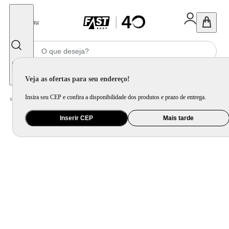
Fechar
Menu
Informe seu CEP
Veja as ofertas para seu endereço!
Insira seu CEP e confira a disponibilidade dos produtos e prazo de entrega.
Home
/
Brinquedo e Colecionável
/
Brinquedo Educativo, Arte e Criatividade
Inserir CEP
Mais tarde