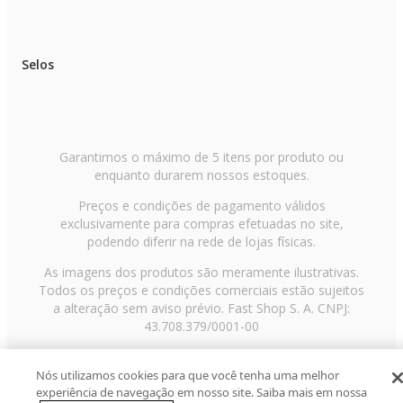
Selos
Garantimos o máximo de 5 itens por produto ou
enquanto durarem nossos estoques.
Preços e condições de pagamento válidos
exclusivamente para compras efetuadas no site,
podendo diferir na rede de lojas físicas.
As imagens dos produtos são meramente ilustrativas.
Todos os preços e condições comerciais estão sujeitos
a alteração sem aviso prévio. Fast Shop S. A. CNPJ:
43.708.379/0001-00
Avenida Zaki Narchi, nº 1650, sobreloja, Carandiru, São
Paulo/SP, CEP 02029-001, Telefone: 11 3003-3728 ©
Nós utilizamos cookies para que você tenha uma melhor
experiência de navegação em nosso site. Saiba mais em nossa
2013 Fast Shop - Todos os direitos reservados
RF