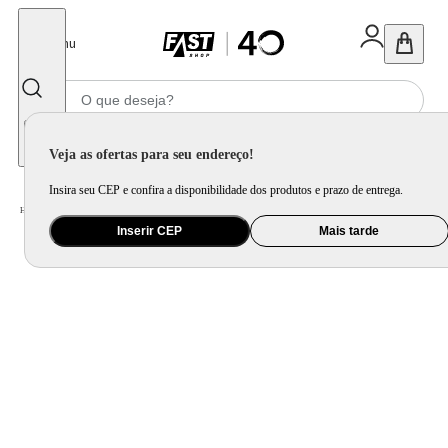
Fechar
Menu
Informe seu CEP
Veja as ofertas para seu endereço!
Insira seu CEP e confira a disponibilidade dos produtos e prazo de entrega.
Home
/
Brinquedo e Colecionável
/
Boneca e Acessório
Inserir CEP
Mais tarde