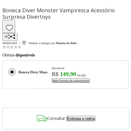
Boneca Diver Monster Vampiresca Acessório
Surpresa Divertoys
4000051844
Vendido e entregue por
Planeta do Bebe
Ofertas
disponíveis
R$ 169,90
Boneca Diver Monster Vampiresca Acessório Surpresa Divertoys
R$
149,90
no pix
Mais formas de pagamento
Consultar
Entrega e retira