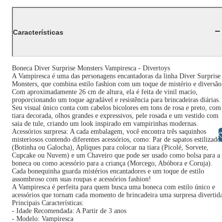
Características
Boneca Diver Surprise Monsters Vampiresca - Divertoys
A Vampiresca é uma das personagens encantadoras da linha Diver Surprise
Monsters, que combina estilo fashion com um toque de mistério e diversão
Com aproximadamente 26 cm de altura, ela é feita de vinil macio,
proporcionando um toque agradável e resistência para brincadeiras diárias.​
Seu visual único conta com cabelos bicolores em tons de rosa e preto, com
tiara decorada, olhos grandes e expressivos, pele rosada e um vestido com
saia de tule, criando um look inspirado em vampirinhas modernas.​
Acessórios surpresa: A cada embalagem, você encontra três saquinhos
Libras
misteriosos contendo diferentes acessórios, como: Par de sapatos estilizado
(Botinha ou Galocha), Apliques para colocar na tiara (Picolé, Sorvete,
Cupcake ou Nuvem) e um Chaveiro que pode ser usado como bolsa para a
boneca ou como acessório para a criança (Morcego, Abóbora e Coruja)​.
Cada bonequinha guarda mistérios encantadores e um toque de estilo
assombroso com suas roupas e acessórios fashion!
A Vampiresca é perfeita para quem busca uma boneca com estilo único e
acessórios que tornam cada momento de brincadeira uma surpresa divertid
Principais Características:
- Idade Recomendada: A Partir de 3 anos
- Modelo: Vampiresca