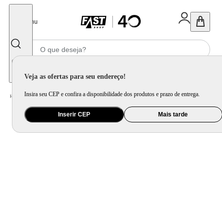
Fechar
Menu
Informe seu CEP
Veja as ofertas para seu endereço!
Insira seu CEP e confira a disponibilidade dos produtos e prazo de entrega.
Home
/
Brinquedo e Colecionável
/
Para Colecionar
Inserir CEP
Mais tarde