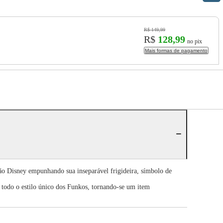
R$ 149,99
R$
128,99
no pix
Mais formas de pagamento
ão Disney empunhando sua inseparável frigideira, símbolo de
 todo o estilo único dos Funkos, tornando-se um item