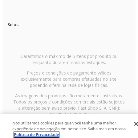
Selos
Garantimos o máximo de 5 itens por produto ou
enquanto durarem nossos estoques.
Preços e condições de pagamento válidos
exclusivamente para compras efetuadas no site,
podendo diferir na rede de lojas físicas.
As imagens dos produtos são meramente ilustrativas.
Todos os preços e condições comerciais estão sujeitos
a alteração sem aviso prévio. Fast Shop S. A. CNPJ:
43.708.379/0001-00
Nós utilizamos cookies para que você tenha uma melhor
Avenida Zaki Narchi, nº 1650, sobreloja, Carandiru, São
experiência de navegação em nosso site. Saiba mais em nossa
Paulo/SP, CEP 02029-001, Telefone: 11 3003-3728 ©
Política de Privacidade
2013 Fast Shop - Todos os direitos reservados
RF