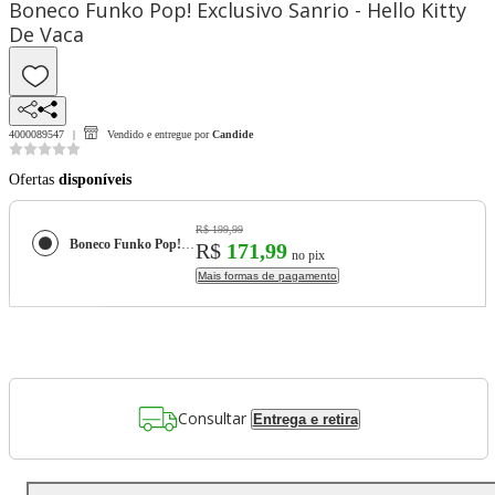
Boneco Funko Pop! Exclusivo Sanrio - Hello Kitty
De Vaca
4000089547
Vendido e entregue por
Candide
Ofertas
disponíveis
R$ 199,99
Boneco Funko Pop! Exclusivo Sanrio - Hello Kitty De Vaca
R$
171,99
no pix
Mais formas de pagamento
Consultar
Entrega e retira