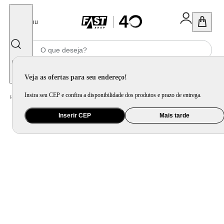
Fechar
Menu
Informe seu CEP
Veja as ofertas para seu endereço!
Insira seu CEP e confira a disponibilidade dos produtos e prazo de entrega.
Home
/
Brinquedo e Colecionável
/
Para Colecionar
Inserir CEP
Mais tarde