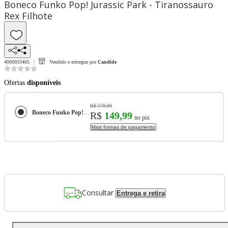
Boneco Funko Pop! Jurassic Park - Tiranossauro
Rex Filhote
4000033465
Vendido e entregue por
Candide
Ofertas
disponíveis
R$ 179,99
Boneco Funko Pop! Jurassic Park - Tiranossauro Rex Filhote
R$
149,99
no pix
Mais formas de pagamento
Consultar
Entrega e retira