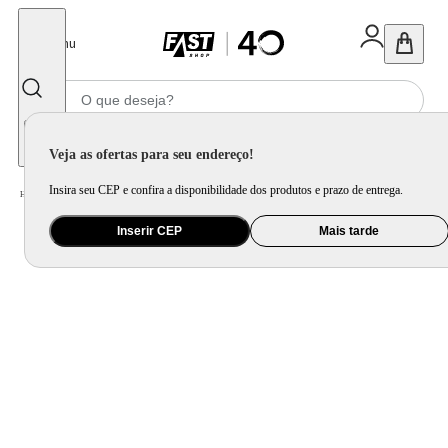
Fechar
Menu
Informe seu CEP
Veja as ofertas para seu endereço!
Insira seu CEP e confira a disponibilidade dos produtos e prazo de entrega.
Home
/
Brinquedo e Colecionável
/
Para Colecionar
Inserir CEP
Mais tarde