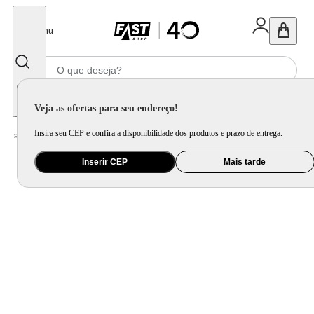
Fechar
Menu
Informe seu CEP
Veja as ofertas para seu endereço!
Insira seu CEP e confira a disponibilidade dos produtos e prazo de entrega.
Home
/
Brinquedo e Colecionável
/
Para Colecionar
Inserir CEP
Mais tarde