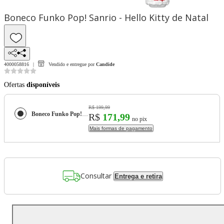
Boneco Funko Pop! Sanrio - Hello Kitty de Natal
4000058816
Vendido e entregue por
Candide
Ofertas
disponíveis
R$ 199,99
Boneco Funko Pop! Sanrio - Hello Kitty de Natal
R$
171,99
no pix
Mais formas de pagamento
Consultar
Entrega e retira