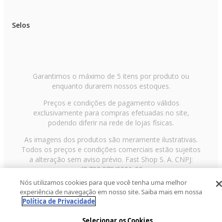
Selos
Garantimos o máximo de 5 itens por produto ou
enquanto durarem nossos estoques.
Preços e condições de pagamento válidos
exclusivamente para compras efetuadas no site,
podendo diferir na rede de lojas físicas.
As imagens dos produtos são meramente ilustrativas.
Todos os preços e condições comerciais estão sujeitos
a alteração sem aviso prévio. Fast Shop S. A. CNPJ:
43.708.379/0001-00
Nós utilizamos cookies para que você tenha uma melhor
Avenida Zaki Narchi, nº 1650, sobreloja, Carandiru, São
experiência de navegação em nosso site. Saiba mais em nossa
Paulo/SP, CEP 02029-001, Telefone: 11 3003-3728 ©
Política de Privacidade
2013 Fast Shop - Todos os direitos reservados
RF
Selecionar os Cookies