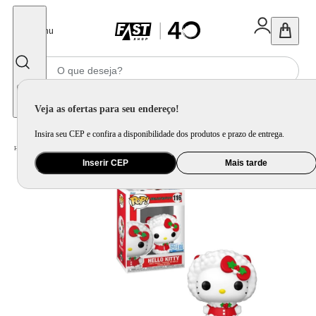
Fechar
Menu
Informe seu CEP
Veja as ofertas para seu endereço!
Insira seu CEP e confira a disponibilidade dos produtos e prazo de entrega.
Home
/
Brinquedo e Colecionável
/
Para Colecionar
Inserir CEP
Mais tarde