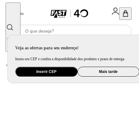
Fechar
Menu
Informe seu CEP
Veja as ofertas para seu endereço!
Insira seu CEP e confira a disponibilidade dos produtos e prazo de entrega.
Home
/
Brinquedo e Colecionável
/
Para Colecionar
Inserir CEP
Mais tarde