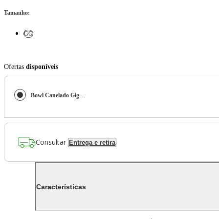
Tamanho
:
GG
Ofertas
disponíveis
Bowl Canelado Gigante De Acácia - Oikos
Consultar
Entrega e retira
Características