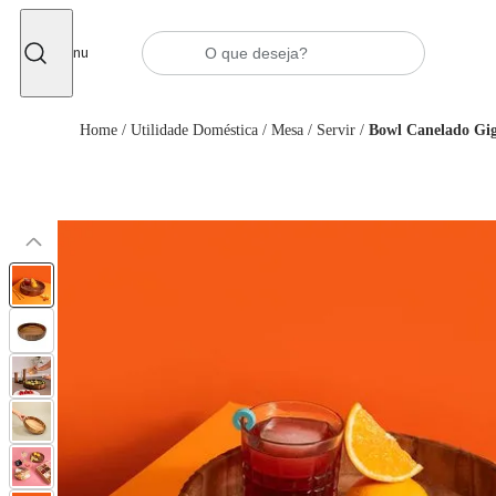
Fechar
Menu
Home
/
Utilidade Doméstica
/
Mesa
/
Servir
/
Bowl Canelado Gig