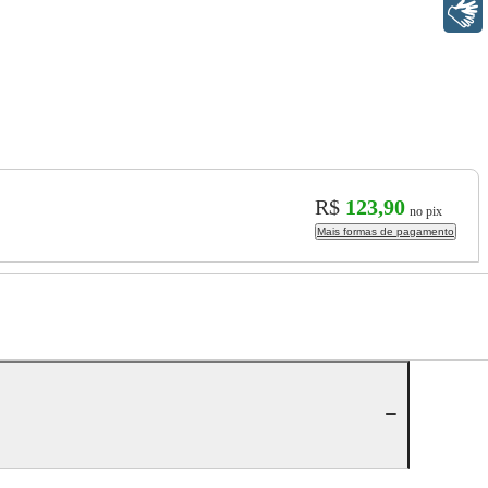
Libras
R$
123,90
no pix
Mais formas de pagamento