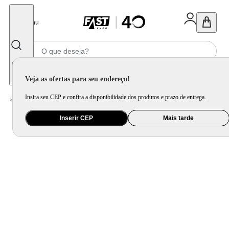
Fechar
Menu
Informe seu CEP
Veja as ofertas para seu endereço!
Insira seu CEP e confira a disponibilidade dos produtos e prazo de entrega.
Home
/
Móveis e Decoração
/
Móveis para Sala de Jantar
/
Aparador, Buffet e Cristaleira
Inserir CEP
Mais tarde