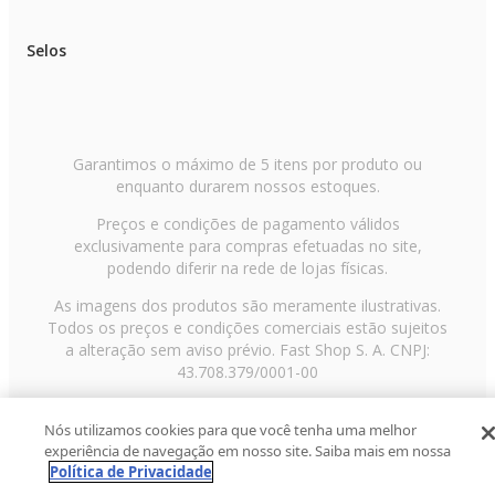
Selos
Garantimos o máximo de 5 itens por produto ou
enquanto durarem nossos estoques.
Preços e condições de pagamento válidos
exclusivamente para compras efetuadas no site,
podendo diferir na rede de lojas físicas.
As imagens dos produtos são meramente ilustrativas.
Todos os preços e condições comerciais estão sujeitos
a alteração sem aviso prévio. Fast Shop S. A. CNPJ:
43.708.379/0001-00
Avenida Zaki Narchi, nº 1650, sobreloja, Carandiru, São
Nós utilizamos cookies para que você tenha uma melhor
Paulo/SP, CEP 02029-001, Telefone: 11 3003-3728 ©
experiência de navegação em nosso site. Saiba mais em nossa
2013 Fast Shop - Todos os direitos reservados
RF
Política de Privacidade