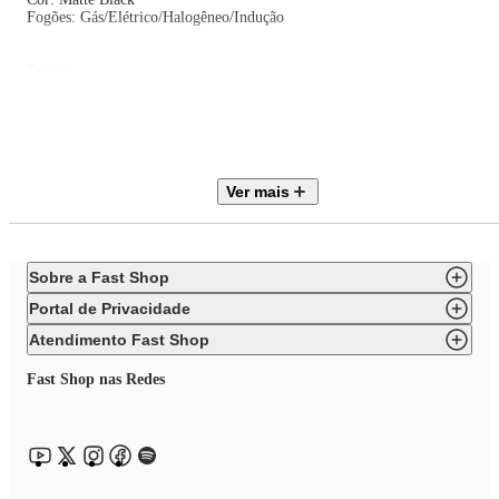
Fogões: Gás/Elétrico/Halogêneo/Indução
Contém:
4 Buffet
Quer seja usado para servir porções individuais de um acompanhamento o
simplesmente para decorar uma bancada vazia ou estante de cozinha.
Ver mais
Sobre a Fast Shop
Portal de Privacidade
Atendimento Fast Shop
Fast Shop nas Redes